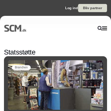
Log ind
Bliv partner
Annonce
Statsstøtte
Branchen