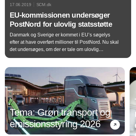
17.06.2019
SCM.dk
EU-kommissionen undersøger
PostNord for ulovlig statsstøtte
Danmark og Sverige er kommet i EU’s søgelys
efter at have overført millioner til PostNord. Nu skal
det undersøges, om der er tale om ulovlig
statsstøtte. Undersøgelsen vækker glæde hos
Annonce
brancheorganisationen for dansk vejgodstransport,
ITD, der selv henvendte sig til EU-Kommissionen.
Tema: Grøn transport og
emissionsstyring 2026