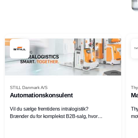
Annonce
STILL Danmark A/S
Thy
Automationskonsulent
Ma
Vil du sælge fremtidens intralogistik?
Thy
Brænder du for komplekst B2B-salg, hvor
mot
teknik, forretning og relationer mødes?
vel
Motiveres du af at designe løsninger – ikke
opg