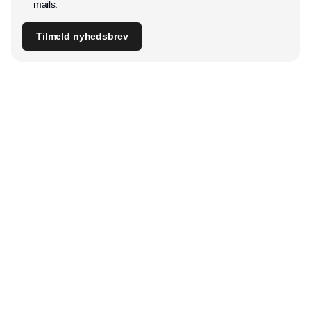
mails.
Tilmeld nyhedsbrev
Udgiver
Horisont Gruppen a/s
Strandlodsvej 44
2300 København S
Telefon:
53506060
www.horisontgruppen.dk
Indhold
Digital & tech
Produktion
Jobmarked
Distribution
Sourcing
Partnere