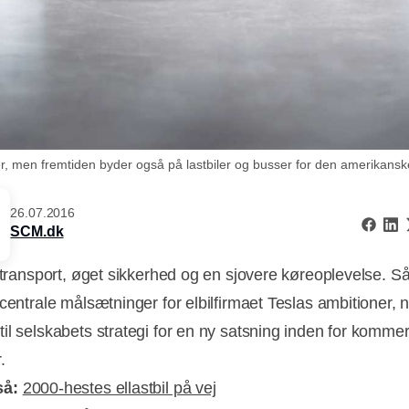
er, men fremtiden byder også på lastbiler og busser for den amerikanske 
26.07.2016
SCM.dk
e transport, øget sikkerhed og en sjovere køreoplevelse. S
centrale målsætninger for elbilfirmaet Teslas ambitioner, n
il selskabets strategi for en ny satsning inden for kommer
.
så:
2000-hestes ellastbil på vej