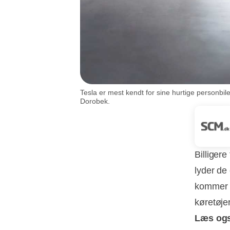
Tesla er mest kendt for sine hurtige personbil
Dorobek.
Billiger
lyder de 
kommer t
køretøjer
Læs og