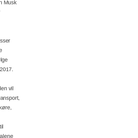
on Musk
r
sser 
e
ølge
 2017.
en vil
ransport,
øre,
il
 alene