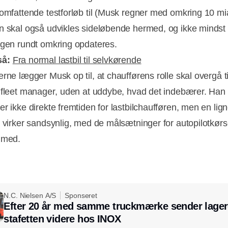
 omfattende testforløb til (Musk regner med omkring 10 mi
n skal også udvikles sideløbende hermed, og ikke mindst 
ngen rundt omkring opdateres.
så:
Fra normal lastbil til selvkørende
rne lægger Musk op til, at chaufførens rolle skal overgå ti
fleet manager, uden at uddybe, hvad det indebærer. Han
er ikke direkte fremtiden for lastbilchaufføren, men en lig
g virker sandsynlig, med de målsætninger for autopilotkørs
 med.
N.C. Nielsen A/S
Sponseret
Efter 20 år med samme truckmærke sender lager
stafetten videre hos INOX