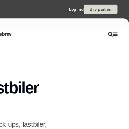
Log ind
Bliv partner
sbrev
stbiler
k-ups, lastbiler,