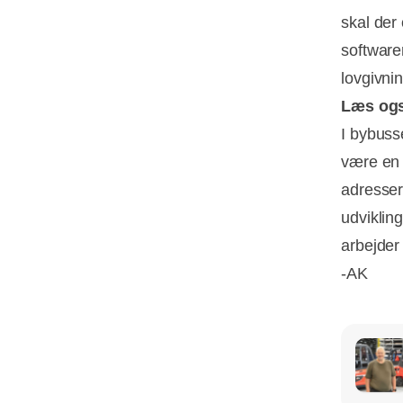
skal der
software
lovgivni
Læs og
I bybusse
være en 
adresser
udviklin
arbejder
-AK