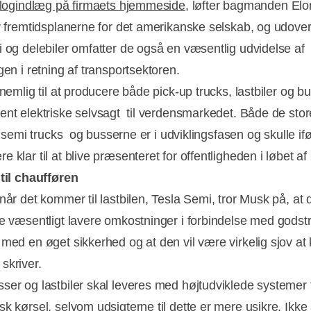
blogindlæg på firmaets hjemmeside
, løfter bagmanden El
or fremtidsplanerne for det amerikanske selskab, og udove
i og delebiler omfatter de også en væsentlig udvidelse af
Annonce
gen i retning af transportsektoren.
 nemlig til at producere både pick-up trucks, lastbiler og bu
ent elektriske selvsagt  til verdensmarkedet. Både de stor
  semi trucks  og busserne er i udviklingsfasen og skulle if
 klar til at blive præsenteret for offentligheden i løbet af
 til chaufføren
når det kommer til lastbilen, Tesla Semi, tror Musk på, at d
e væsentligt lavere omkostninger i forbindelse med godst
med en øget sikkerhed og at den vil være virkelig sjov at k
skriver.
ser og lastbiler skal leveres med højtudviklede systemer t
sk kørsel, selvom udsigterne til dette er mere usikre. Ikke