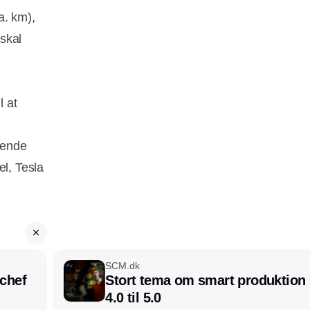
a. km),
skal
l at
nende
el, Tesla
SCM.dk
chef
Stort tema om smart produktion i
4.0 til 5.0