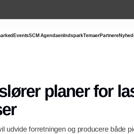
arked
Events
SCM Agendaen
Indspark
Temaer
Partnere
Nyhed
Annonce
slører planer for la
ser
vil udvide forretningen og producere både pic