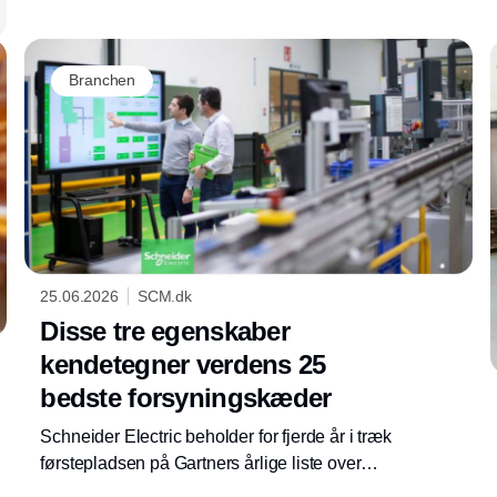
Branchen
25.06.2026
SCM.dk
Disse tre egenskaber
kendetegner verdens 25
bedste forsyningskæder
Schneider Electric beholder for fjerde år i træk
førstepladsen på Gartners årlige liste over
verdens 25 bedste forsyningskæder, mens