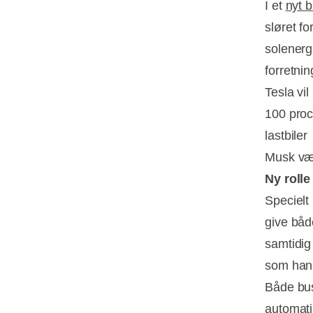
I et
nyt 
sløret f
solenerg
forretnin
Tesla vil
100 proc
lastbiler
Musk være
Ny rolle
Specielt 
give båd
samtidig 
som han 
Både bus
automati