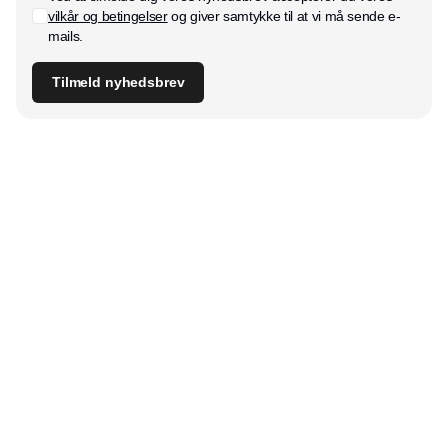
vilkår og betingelser
og giver samtykke til at vi må sende e-
mails.
Tilmeld nyhedsbrev
Udgiver
Horisont Gruppen a/s
Strandlodsvej 44
2300 København S
Telefon:
53506060
www.horisontgruppen.dk
Indhold
Digital & tech
Produktion
Jobmarked