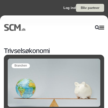
Log ind
Bliv partner
Annonce
Trivselsøkonomi
Branchen