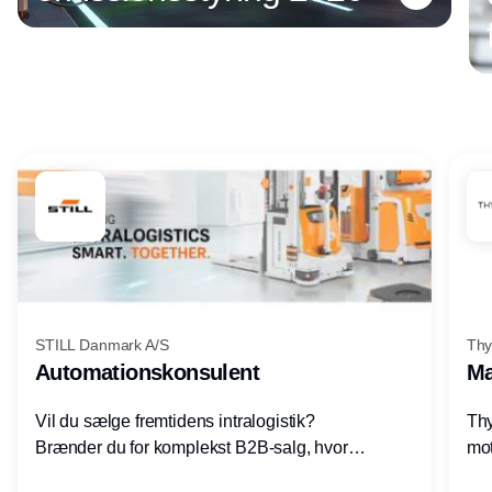
Annonce
STILL Danmark A/S
Thy
Automationskonsulent
Ma
Vil du sælge fremtidens intralogistik?
Thy
Brænder du for komplekst B2B-salg, hvor
mot
teknik, forretning og relationer mødes?
vel