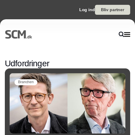
Log ind
Bliv partner
Annonce
Udfordringer
Branchen