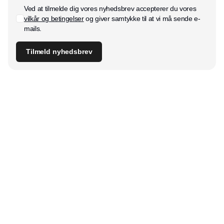
Ved at tilmelde dig vores nyhedsbrev accepterer du vores
vilkår og betingelser
og giver samtykke til at vi må sende e-
mails.
Tilmeld nyhedsbrev
Udgiver
Horisont Gruppen a/s
Strandlodsvej 44
2300 København S
Telefon:
53506060
www.horisontgruppen.dk
Indhold