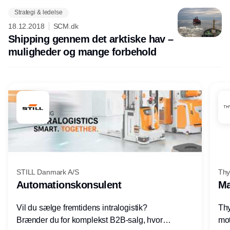
Strategi & ledelse
Annonce
18.12.2018
SCM.dk
Shipping gennem det arktiske hav –
muligheder og mange forbehold
STILL Danmark A/S
Thy
Automationskonsulent
Ma
Vil du sælge fremtidens intralogistik?
Thy
Brænder du for komplekst B2B-salg, hvor
mot