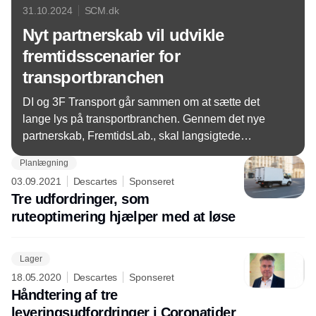
31.10.2024
SCM.dk
Nyt partnerskab vil udvikle
fremtidsscenarier for
transportbranchen
DI og 3F Transport går sammen om at sætte det
lange lys på transportbranchen. Gennem det nye
partnerskab, FremtidsLab., skal langsigtede
fremtidsscenarier hjælpe DI og 3F Transport med at
Planlægning
blive klar til at gribe de muligheder, som tidens
03.09.2021
Descartes
Sponseret
megatrends skaber for den danske transport- og
Tre udfordringer, som
logistikbranche.
ruteoptimering hjælper med at løse
Lager
18.05.2020
Descartes
Sponseret
Håndtering af tre
leveringsudfordringer i Coronatider