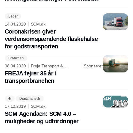
Lager
14.04.2020
SCM.dk
Coronakrisen giver
verdensomspændende flaskehalse
for godstransporten
Branchen
Annonce
08.04.2020
Freja Transport &
Sponseret
Logistics A/S
FREJA fejrer 35 år i
transportbranchen
Digital & tech
17.12.2019
SCM.dk
SCM Agendaen: SCM 4.0 –
muligheder og udfordringer