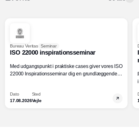
Bureau Veritas
Seminar
ISO 22000 inspirationsseminar
Med udgangspunkt i praktiske cases giver vores ISO
22000 Inspirationsseminar dig en grundlæggende
forståelse for fortolkning af ISO 22000 standardens
kravelementer og opbygning samt
Dato
Sted
fødevarestandardens integration med andre
17.08.2026
Vejle
standarder.