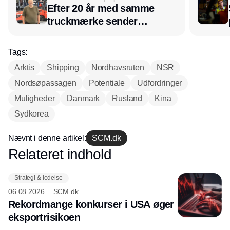
Efter 20 år med samme
truckmærke sender
lagerchef stafetten videre
hos INOX
Tags:
Arktis
Shipping
Nordhavsruten
NSR
Nordsøpassagen
Potentiale
Udfordringer
Muligheder
Danmark
Rusland
Kina
Sydkorea
Nævnt i denne artikel:
SCM.dk
Relateret indhold
Annonce
Strategi & ledelse
06.08.2026
SCM.dk
Rekordmange konkurser i USA øger
eksport­risikoen