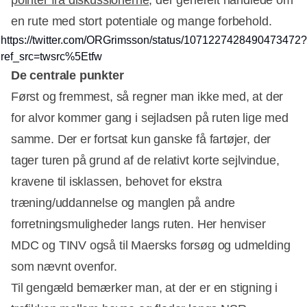
pointer fra diskussionerne
, der generelt handlede om
en rute med stort potentiale og mange forbehold.
https://twitter.com/ORGrimsson/status/1071227428490473472?
ref_src=twsrc%5Etfw
De centrale punkter
Først og fremmest, så regner man ikke med, at der
for alvor kommer gang i sejladsen på ruten lige med
samme. Der er fortsat kun ganske få fartøjer, der
tager turen på grund af de relativt korte sejlvindue,
kravene til isklassen, behovet for ekstra
træning/uddannelse og manglen på andre
forretningsmuligheder langs ruten. Her henviser
MDC og TINV også til Maersks forsøg og udmelding
som nævnt ovenfor.
Til gengæld bemærker man, at der er en stigning i