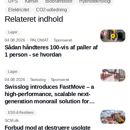
UPS
Kørsel
Biobrændstof
Hybridteknologi
Elektricitet
CO2-udledning
Relateret indhold
Annonce
Lager
04.08.2026
PALOMAT
Sponseret
Sådan håndteres 100-vis af paller af
1 person - se hvordan
Lager
04.08.2026
Swisslog
Sponseret
Swisslog introduces FastMove – a
high-performance, scalable next-
generation monorail solution for
future-ready pallet transport
ESG & Resiliens
SCM.dk
Forbud mod at destruere usolgte