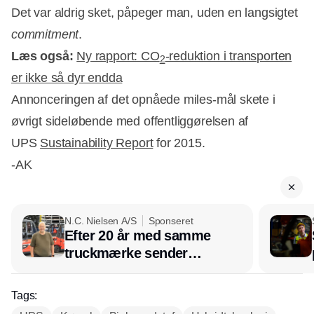
Det var aldrig sket, påpeger man, uden en langsigtet
commitment
.
Læs også:
Ny rapport: CO
-reduktion i transporten
2
er ikke så dyr endda
Annonceringen af det opnåede miles-mål skete i
øvrigt sideløbende med offentliggørelsen af
UPS
Sustainability Report
for 2015.
-AK
N.C. Nielsen A/S
Sponseret
Efter 20 år med samme
truckmærke sender
lagerchef stafetten videre
hos INOX
Tags: