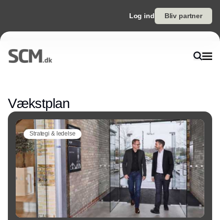
Log ind
Bliv partner
Annonce
Vækstplan
Strategi & ledelse