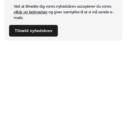
Ved at tilmelde dig vores nyhedsbrev accepterer du vores
vilkår og betingelser
og giver samtykke til at vi må sende e-
mails.
Tilmeld nyhedsbrev
Udgiver
Horisont Gruppen a/s
Strandlodsvej 44
2300 København S
Telefon:
53506060
www.horisontgruppen.dk
Indhold