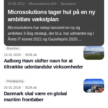
15.06.2022
Microsolutions A/S
Sponseret
Microsolutions tager hul på en ny
ambitiøs vækstplan
Microsolutions har netop lanceret en ny og
ambitiøs 3-årig strategi, der bl.a. har udmøntet sig i
Årets IT komet 2021 og Gazellepris 2020.
Strategien indbefatter mange initiativer, som kan
Branchen
være til glæde og gavn for både kunder og
15.01.2020
SCM.dk
medarbejdere.
Aalborg Havn skifter navn for at
tiltrække udenlandske virksomheder
Planlægning
25.01.2018
SCM.dk
Danmark skal være en global
maritim frontløber