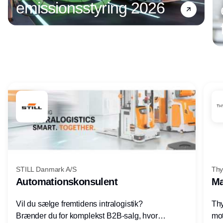
emissionsstyring 2026
Annonce
STILL Danmark A/S
Thy
Automationskonsulent
Ma
Vil du sælge fremtidens intralogistik?
Thy
Brænder du for komplekst B2B-salg, hvor
mot