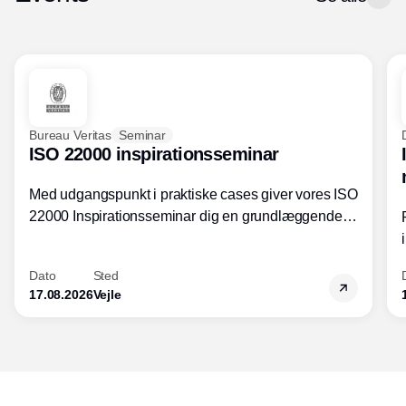
Bureau Veritas
Seminar
ISO 22000 inspirationsseminar
Med udgangspunkt i praktiske cases giver vores ISO
22000 Inspirationsseminar dig en grundlæggende
forståelse for fortolkning af ISO 22000 standardens
kravelementer og opbygning samt
Dato
Sted
fødevarestandardens integration med andre
17.08.2026
Vejle
standarder.