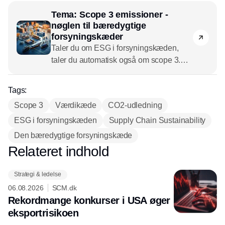
hos INOX
Tema: Scope 3 emissioner -
nøglen til bæredygtige
forsyningskæder
Taler du om ESG i forsyningskæden,
taler du automatisk også om scope 3.
Scope 3 emissioner repræsenterer
typisk 70-90 procent af de samlede
Tags:
CO2-udledninger. Vi retter i dette tema
Scope 3
Værdikæde
CO2-udledning
projektøren på, hvad der skal til for at
ESG i forsyningskæden
reducere scope 3-udledningerne i
Supply Chain Sustainability
leverandørbasen.
Den bæredygtige forsyningskæde
Relateret indhold
Annonce
Strategi & ledelse
06.08.2026
SCM.dk
Rekordmange konkurser i USA øger
eksport­risikoen