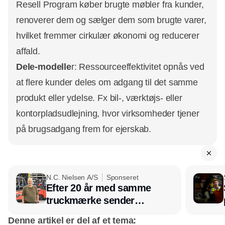
Resell Program køber brugte møbler fra kunder,
renoverer dem og sælger dem som brugte varer,
hvilket fremmer cirkulær økonomi og reducerer
affald.
Dele-modelle
r: Ressourceeffektivitet opnås ved
at flere kunder deles om adgang til det samme
produkt eller ydelse. Fx bil-, værktøjs- eller
kontorpladsudlejning, hvor virksomheder tjener
på brugsadgang frem for ejerskab.
N.C. Nielsen A/S
Sponseret
Efter 20 år med samme
truckmærke sender
lagerchef stafetten videre
Denne artikel er del af et tema: