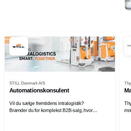
Annonce
STILL Danmark A/S
Thy
Automationskonsulent
Ma
Vil du sælge fremtidens intralogistik?
Thy
Brænder du for komplekst B2B-salg, hvor
mot
teknik, forretning og relationer mødes?
vel
Motiveres du af at designe løsninger – ikke
opg