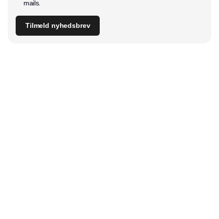
mails.
Tilmeld nyhedsbrev
Udgiver
Horisont Gruppen a/s
Strandlodsvej 44
2300 København S
Telefon:
53506060
www.horisontgruppen.dk
Indhold
Digital & tech
Produktion
Jobmarked
Distribution
Sourcing
Partnere