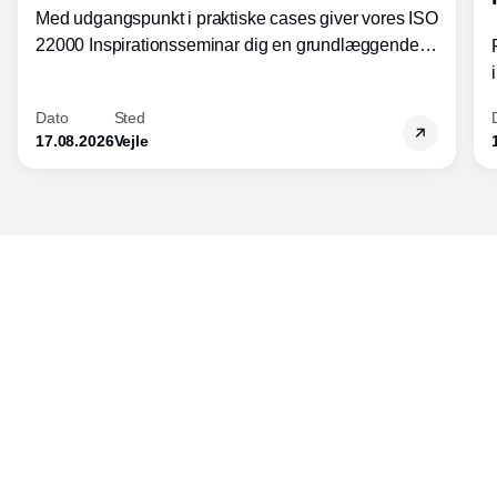
Med udgangspunkt i praktiske cases giver vores ISO
22000 Inspirationsseminar dig en grundlæggende
forståelse for fortolkning af ISO 22000 standardens
kravelementer og opbygning samt
Dato
Sted
fødevarestandardens integration med andre
17.08.2026
Vejle
standarder.
Udgiver
Horisont Gruppen a/s
Strandlodsvej 44
2300 København S
Telefon:
53506060