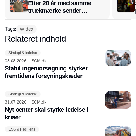
Efter 20 år med samme
truckmærke sender
lagerchef stafetten videre
hos INOX
Tags:
Widex
Relateret indhold
Annonce
Strategi & ledelse
03.08.2026
SCM.dk
Stabil ingeniørsøgning styrker
fremtidens forsyningskæder
Strategi & ledelse
31.07.2026
SCM.dk
Nyt center skal styrke ledelse i
kriser
ESG & Resiliens