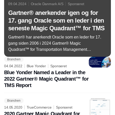
09.04.2024
Oracle Danmark A/S
Sponseret
Gartner® anerkender igen og for
17. gang Oracle som en leder i den
seneste Magic Quadrant™ for TMS
Gartner® har anerkendt Oracle som en leder for 17.
gang siden 2006 i 2024 Gartner® Magic
Quadrant™ for Transportation Management
Systems. Ud af de 14 evaluerede leverandører er
Branchen
Oracle blevet placeret højest for evnen til at
04.04.2022
Blue Yonder
Sponseret
eksekvere.
Blue Yonder Named a Leader in the
2022 Gartner® Magic Quadrant™ for
TMS Report
Branchen
14.05.2020
TrueCommerce
Sponseret
2020 Gartner Magic Quadrant for