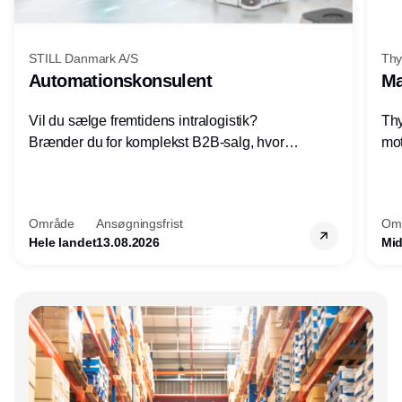
STILL Danmark A/S
Thy
Automationskonsulent
Ma
Vil du sælge fremtidens intralogistik?
Thy
Brænder du for komplekst B2B-salg, hvor
mot
teknik, forretning og relationer mødes?
vel
Motiveres du af at designe løsninger – ikke
opg
blot sælge produkter? Vil du arbejde med
Thy
Område
Ansøgningsfrist
Om
AGV/AMR, automation og
hel
Hele landet
13.08.2026
Mid
systemintegration hos nogle af Danmarks
mest spændende produktions- og
logistikvirksomheder?
Annonce