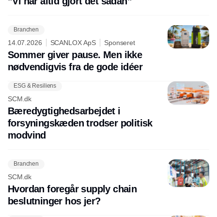
”Vi har altid gjort det sådan”
Branchen
14.07.2026
SCANLOX ApS
Sponseret
Sommer giver pause. Men ikke
nødvendigvis fra de gode idéer
ESG & Resiliens
SCM.dk
Bæredygtighedsarbejdet i
forsyningskæden trodser politisk
modvind
Branchen
SCM.dk
Hvordan foregår supply chain
beslutninger hos jer?