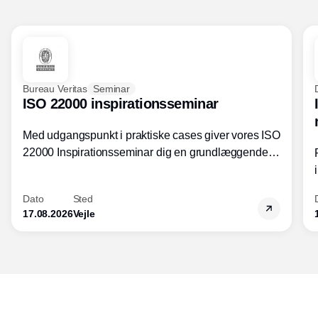
Bureau Veritas
Seminar
ISO 22000 inspirationsseminar
Med udgangspunkt i praktiske cases giver vores ISO
22000 Inspirationsseminar dig en grundlæggende
forståelse for fortolkning af ISO 22000 standardens
kravelementer og opbygning samt
Dato
Sted
fødevarestandardens integration med andre
17.08.2026
Vejle
standarder.