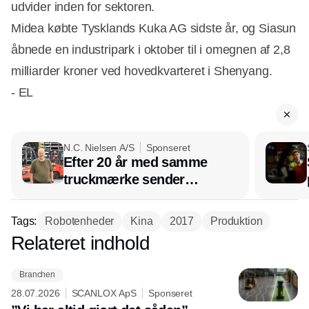
udvider inden for sektoren.
Midea købte Tysklands Kuka AG sidste år, og Siasun
åbnede en industripark i oktober til i omegnen af 2,8
milliarder kroner ved hovedkvarteret i Shenyang.
- EL
N.C. Nielsen A/S
Sponseret
Efter 20 år med samme
truckmærke sender
lagerchef stafetten videre
hos INOX
Tags:
Robotenheder
Kina
2017
Produktion
Relateret indhold
Annonce
Branchen
28.07.2026
SCANLOX ApS
Sponseret