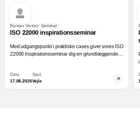
Bureau Veritas
Seminar
ISO 22000 inspirationsseminar
Med udgangspunkt i praktiske cases giver vores ISO
22000 Inspirationsseminar dig en grundlæggende
forståelse for fortolkning af ISO 22000 standardens
kravelementer og opbygning samt
Dato
Sted
fødevarestandardens integration med andre
17.08.2026
Vejle
standarder.