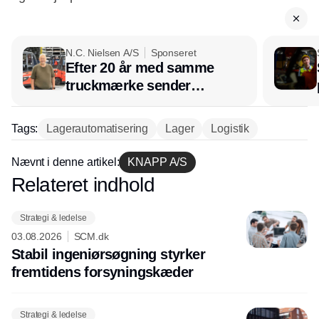
N.C. Nielsen A/S
Sponseret
Efter 20 år med samme
truckmærke sender
lagerchef stafetten videre
hos INOX
Tags:
Lagerautomatisering
Lager
Logistik
Nævnt i denne artikel:
KNAPP A/S
Relateret indhold
Annonce
Strategi & ledelse
03.08.2026
SCM.dk
Stabil ingeniørsøgning styrker
fremtidens forsyningskæder
Strategi & ledelse