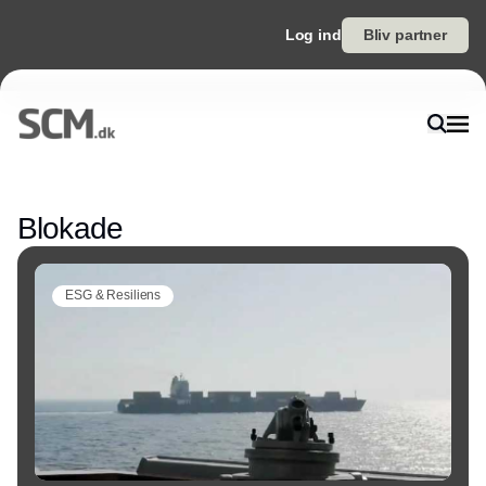
Log ind
Bliv partner
Annonce
Blokade
ESG & Resiliens