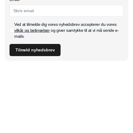
Ved at tilmelde dig vores nyhedsbrev accepterer du vores
vilkår og betingelser
og giver samtykke til at vi må sende e-
mails.
Tilmeld nyhedsbrev
Udgiver
Horisont Gruppen a/s
Strandlodsvej 44
2300 København S
Telefon:
53506060
www.horisontgruppen.dk