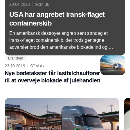
20.04.2026
SCM.dk
USA har angrebet iransk-flaget
containerskib
En amerikansk destroyer angreb sent søndag et
iransk-flaget containerskib, der trods gentagne
advarsler brød den amerikanske blokade ind og ud
af iranske havne. Det skriver den amerikanske
Branchen
forsvarskommando på de sociale medier.
23.10.2019
SCM.dk
Nye bødetakster får lastbilchauffører
til at overveje blokade af julehandlen
Annonce