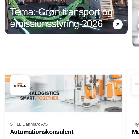
Tema: Grøn transport og
emissionsstyring 2026
Annonce
STILL Danmark A/S
Thy
Automationskonsulent
Ma