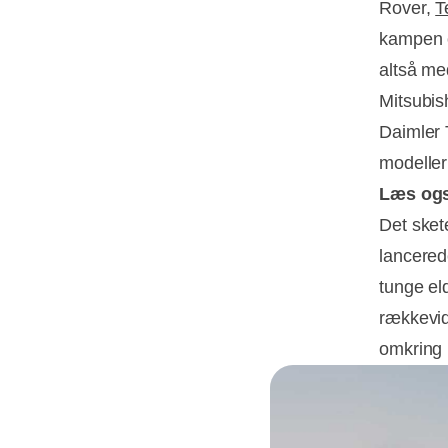
Rover,
T
kampen o
altså me
Mitsubis
Daimler T
modeller
Læs og
Det sket
lancered
tunge eld
rækkevid
omkring 