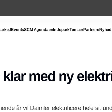
arked
Events
SCM Agendaen
Indspark
Temaer
Partnere
Nyhed
Annonce
 klar med ny elektr
ende år vil Daimler elektrificere hele sit 