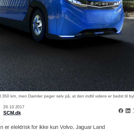
350 km, men Daimler peger selv på, at den indtil videre er bedst til by
26.10.2017
SCM.dk
n er elektrisk for ikke kun Volvo, Jaguar Land