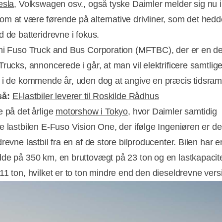
esla
, Volkswagen osv., også tyske Daimler melder sig nu i
m at være førende på alternative drivliner, som det hedd
d de batteridrevne i fokus.
hi Fuso Truck and Bus Corporation (MFTBC), der er en de
rucks, annoncerede i går, at man vil elektrificere samtlige
 i de kommende år, uden dog at angive en præcis tidsra
så:
El-lastbiler leverer til Roskilde Rådhus
e på det årlige
motorshow i Tokyo
, hvor Daimler samtidig
e lastbilen E-Fuso Vision One, der ifølge Ingeniøren er de
Annonce
revne lastbil fra en af de store bilproducenter. Bilen har e
de på 350 km, en bruttovægt på 23 ton og en lastkapacit
11 ton, hvilket er to ton mindre end den dieseldrevne vers