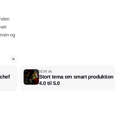
inden
evet
leven og
SCM.dk
chef
Stort tema om smart produktion i
4.0 til 5.0