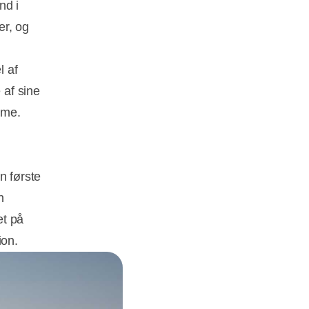
nd i
er, og
l af
 af sine
mme.
n første
n
et på
ion.