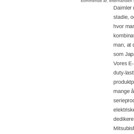
kommende år, efterhånden so
Daimler m
stadie, o
hvor man
kombinat
man, at 
som Japan
Vores E-
duty-las
produktpo
mange år
serieprod
elektris
dedikeret
Mitsubis