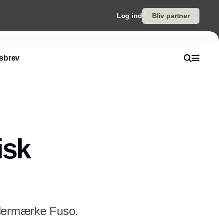
Log ind
Bliv partner
sbrev
isk
undermærke Fuso.