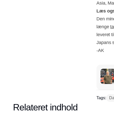
Asia, Mar
Læs og
Den mind
længe
t
leveret 
Japans s
-AK
Tags:
Da
Relateret indhold