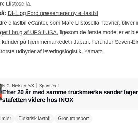
c Llistosella.
så:
DHL og Ford præsenterer ny el-lastbil
re ellastbil eCanter, som Marc Llistosella nævner, bliver 
aget i brug af UPS i USA
, ligesom de første modeller er bl
til kunder på hjemmemarkedet i Japan, herunder Seven-E
tørste udbyder af leveringslogistik, Yamato.
N.C. Nielsen A/S
Sponseret
Efter 20 år med samme truckmærke sender lager
stafetten videre hos INOX
imler
Elektrisk lastbil
Grøn transport
Annonce