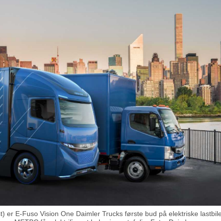
er E-Fuso Vision One Daimler Trucks første bud på elektriske lastbiler.