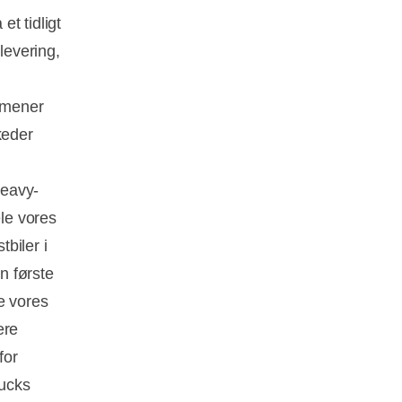
et tidligt
levering,
, mener
keder
heavy-
ele vores
tbiler i
n første
le vores
ære
for
rucks