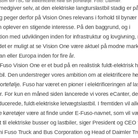
m MFTBC får elektrificeret hele sin portefølje. Foto: Daimler.
edgiver selv, at den elektriske langturslastbil stadig er på 
g peger derfor på Vision Ones relevans i forhold til bynær 
 oplever en stigende interesse. På den baggrund, og i
ion med udviklingen inden for infrastruktur og lovgivning
det er muligt at se Vision One være aktuel på modne mar
 eller Europa inden for fire år.
Fuso Vision One er et bud på en realistisk fuldt-elektrisk 
tbil. Den understreger vores ambition om at elektrificere h
rtefølje. Fuso har været en pioner i elektrificeringen af las
. For kun en måned siden lancerede vi vores eCanter, de
ucerede, fuldt-elektriske letvægtslastbil. I fremtiden vil al
ke køretøjer være at finde under E-Fuso-navnet, som vil v
 til elektriske busser og lastbiler, siger President og CEO 
hi Fuso Truck and Bus Corporation og Head of Daimler T