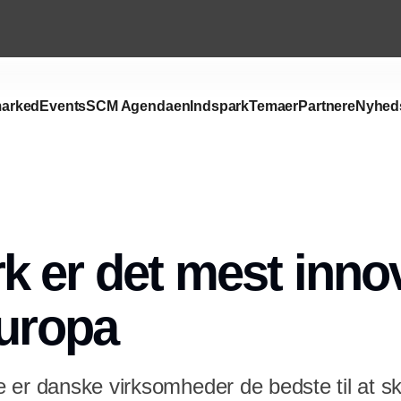
arked
Events
SCM Agendaen
Indspark
Temaer
Partnere
Nyhed
Annonce
 er det mest inno
Europa
 er danske virksomheder de bedste til at s