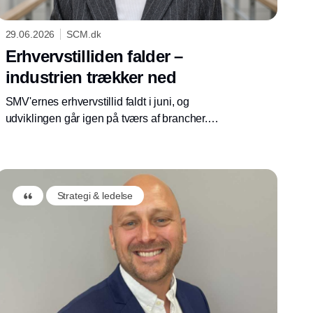
29.06.2026
SCM.dk
Erhvervstilliden falder –
industrien trækker ned
SMV'ernes erhvervstillid faldt i juni, og
udviklingen går igen på tværs af brancher.
Industrien oplever det største tilbagefald,
mens små og mellemstore virksomheder
fortsat vurderer fremtiden mere positivt end de
største virksomheder.
Strategi & ledelse