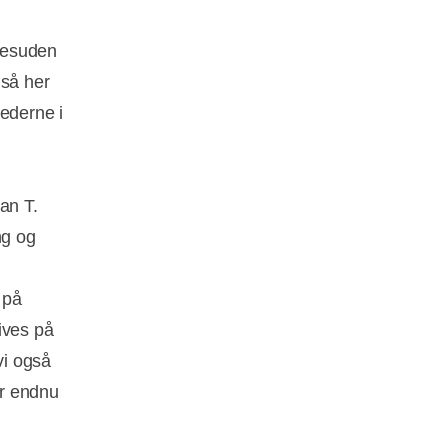
desuden
gså her
hederne i
an T.
ng og
 på
ives på
vi også
er endnu