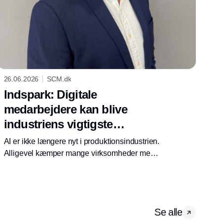
26.06.2026
SCM.dk
Indspark: Digitale
medarbejdere kan blive
industriens vigtigste
bindeled
AI er ikke længere nyt i produktionsindustrien.
Alligevel kæmper mange virksomheder med
at omsætte teknologien til reel værdi, fordi
data, systemer og arbejdsgange stadig er
fanget i siloer. Digitale medarbejdere - eller AI-
agenter - kan blive bindeleddet, der samler
Se alle
trådene og gør virksomheder mere effektive