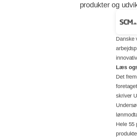
produkter og udvik
Danske v
arbejdsp
innovati
Læs og
Det frem
foretaget
skriver 
Undersøg
lønmodta
Hele 55 
produkte