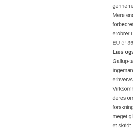
gennemsn
Mere end
forbedre
erobrer 
EU er 3
Læs og
Gallup-t
Ingemann
erhvervs
Virksom
deres om
forskning
meget gl
et skridt