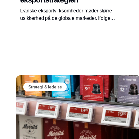
Danske eksportvirksomheder møder større
usikkerhed på de globale markeder. Ifølge
Dansk Industri kræver udviklingen øget fokus
på markedsadgang, risikostyring og strategisk
planlægning i forsyningskæden.
Strategi & ledelse