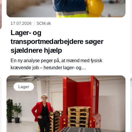
17.07.2026
SCM.dk
Lager- og
transportmedarbejdere søger
sjældnere hjælp
En ny analyse peger på, at mænd med fysisk
krævende job – herunder lager- og
transportarbejde – i mindre grad bruger deres
sundhedsforsikring ved smerter. Det kan få
Lager
betydning for virksomhedernes arbejdsmiljø,
bemanding og fastholdelse.