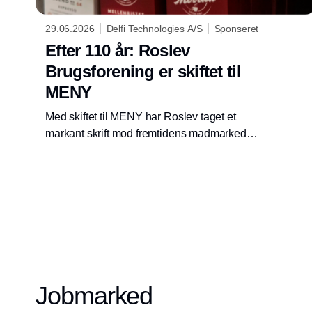
29.06.2026
Delfi Technologies A/S
Sponseret
Efter 110 år: Roslev
Brugsforening er skiftet til
MENY
Med skiftet til MENY har Roslev taget et
markant skrift mod fremtidens madmarked
med moderne teknologi, stærkere
kundeoplevelser og en skarpere position i
dagligvaremarkedet.
Jobmarked