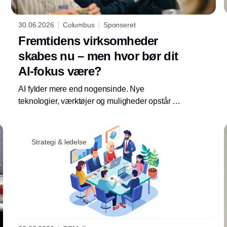
30.06.2026
Columbus
Sponseret
Fremtidens virksomheder
skabes nu – men hvor bør dit
AI-fokus være?
AI fylder mere end nogensinde. Nye
teknologier, værktøjer og muligheder opstår i
et tempo, som gør det svært for mange
virksomheder at navigere. Samtidig er
forventningerne høje. AI skal skabe vækst,
Strategi & ledelse
styrke konkurrenceevnen og åbne døren til
nye muligheder.