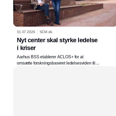
31.07.2026
SCM.dk
Nyt center skal styrke ledelse
i kriser
Aarhus BSS etablerer ACLOS+ for at
omsætte forskningsbaseret ledelsesviden til
praksis i virksomheder, der navigerer i
bæredygtighed, forandringer og geopolitisk
kompleksitet.