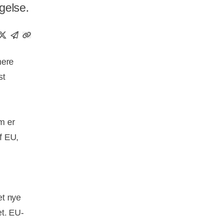
gelse.
mere
st
m er
af EU,
et nye
et. EU-