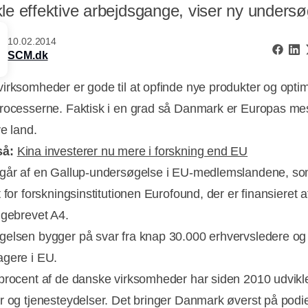
le effektive arbejdsgange, viser ny undersø
10.02.2014
SCM.dk
irksomheder er gode til at opfinde nye produkter og opti
rocesserne. Faktisk i en grad så Danmark er Europas me
ve land.
så:
Kina investerer nu mere i forskning end EU
går af en Gallup-undersøgelse i EU-medlemslandene, so
 for forskningsinstitutionen Eurofound, der er finansieret 
Ugebrevet A4.
Annonce
elsen bygger på svar fra knap 30.000 erhvervsledere og
gere i EU.
procent af de danske virksomheder har siden 2010 udvikl
r og tjenesteydelser. Det bringer Danmark øverst på podi