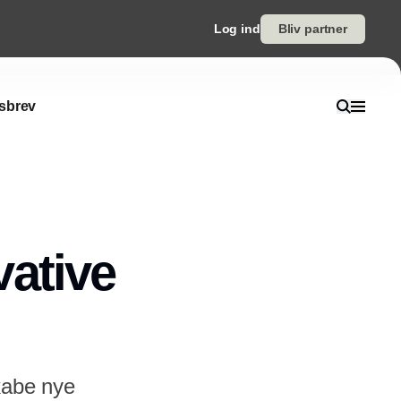
Log ind
Bliv partner
sbrev
vative
kabe nye