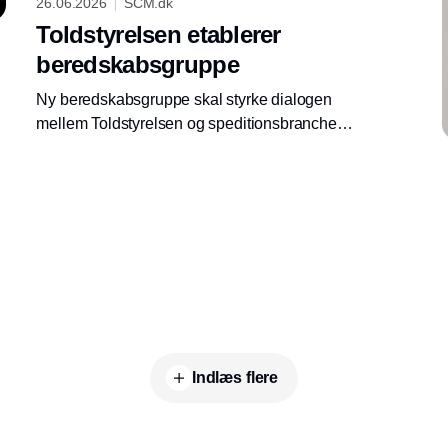
26.06.2026
SCM.dk
Toldstyrelsen etablerer
beredskabsgruppe
Ny beredskabsgruppe skal styrke dialogen
mellem Toldstyrelsen og speditionsbranchen
om driftsforstyrrelser, systemudfordringer og
kommende ændringer på toldområdet.
Indlæs flere