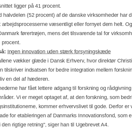
ittet ligger på 41 procent.
 halvdelen (52 procent) af de danske virksomheder har 
t arbejdsprocesserne væsentligt eller fornyet dem helt. O
Danmark førertrøjen, mens det tilsvarende tal for virksom
6 procent.
så:
Ingen innovation uden stærk forsyningskæde
allene vækker glæde i Dansk Erhverv, hvor direktør Christi
 tilskriver indsatsen for bedre integration mellem forskni
liv en del af hæderen.
hederne har fået lettere adgang til forskning og rådgivning
råder. Vi er meget optaget af, at den forskning, som bedr
sinstitutionerne, kommer erhvervslivet til gode. Derfor er 
ade for etableringen af Danmarks Innovationsfond, som 
 i den rigtige retning", siger han til Ugebrevet A4.