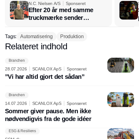
N.C. Nielsen A/S
Sponseret
Efter 20 år med samme
truckmærke sender
lagerchef stafetten videre
hos INOX
Tags:
Automatisering
Produktion
Relateret indhold
Annonce
Branchen
28.07.2026
SCANLOX ApS
Sponseret
”Vi har altid gjort det sådan”
Branchen
14.07.2026
SCANLOX ApS
Sponseret
Sommer giver pause. Men ikke
nødvendigvis fra de gode idéer
ESG & Resiliens