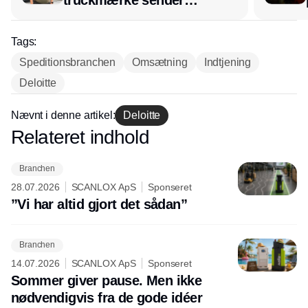
lagerchef stafetten videre
hos INOX
Tags:
Speditionsbranchen
Omsætning
Indtjening
Deloitte
Nævnt i denne artikel:
Deloitte
Relateret indhold
Annonce
Branchen
28.07.2026
SCANLOX ApS
Sponseret
”Vi har altid gjort det sådan”
Branchen
14.07.2026
SCANLOX ApS
Sponseret
Sommer giver pause. Men ikke
nødvendigvis fra de gode idéer