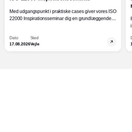
Med udgangspunkt i praktiske cases giver vores ISO
22000 Inspirationsseminar dig en grundlæggende
forståelse for fortolkning af ISO 22000 standardens
kravelementer og opbygning samt
Dato
Sted
fødevarestandardens integration med andre
17.08.2026
Vejle
standarder.
Udgiver
Horisont Gruppen a/s
Strandlodsvej 44
2300 København S