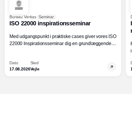
Bureau Veritas
Seminar
ISO 22000 inspirationsseminar
Med udgangspunkt i praktiske cases giver vores ISO
22000 Inspirationsseminar dig en grundlæggende
forståelse for fortolkning af ISO 22000 standardens
kravelementer og opbygning samt
Dato
Sted
fødevarestandardens integration med andre
17.08.2026
Vejle
standarder.
Udgiver