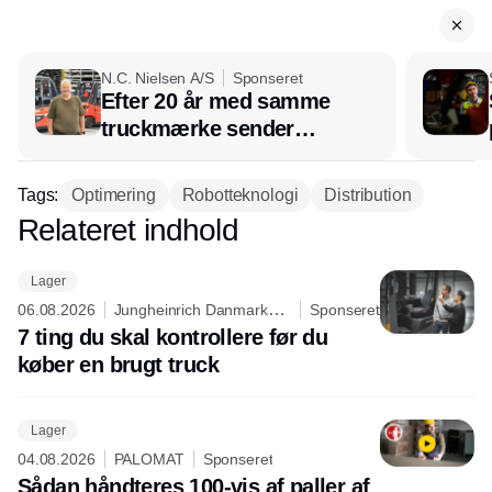
N.C. Nielsen A/S
Sponseret
Efter 20 år med samme
truckmærke sender
lagerchef stafetten videre
hos INOX
Tags:
Optimering
Robotteknologi
Distribution
Relateret indhold
Annonce
Lager
06.08.2026
Jungheinrich Danmark
Sponseret
A/S
7 ting du skal kontrollere før du
køber en brugt truck
Lager
04.08.2026
PALOMAT
Sponseret
Sådan håndteres 100-vis af paller af