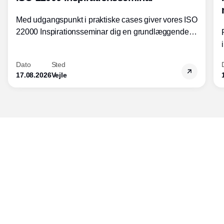
Med udgangspunkt i praktiske cases giver vores ISO
22000 Inspirationsseminar dig en grundlæggende
forståelse for fortolkning af ISO 22000 standardens
kravelementer og opbygning samt
Dato
Sted
fødevarestandardens integration med andre
17.08.2026
Vejle
standarder.
Udgiver
Horisont Gruppen a/s
Strandlodsvej 44
2300 København S