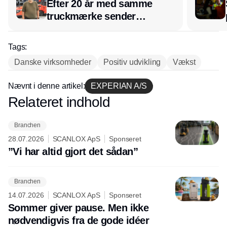
Efter 20 år med samme
truckmærke sender
lagerchef stafetten videre
hos INOX
Tags:
Danske virksomheder
Positiv udvikling
Vækst
Nævnt i denne artikel:
EXPERIAN A/S
Relateret indhold
Annonce
Branchen
28.07.2026
SCANLOX ApS
Sponseret
”Vi har altid gjort det sådan”
Branchen
14.07.2026
SCANLOX ApS
Sponseret
Sommer giver pause. Men ikke
nødvendigvis fra de gode idéer