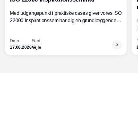
Med udgangspunkt i praktiske cases giver vores ISO
22000 Inspirationsseminar dig en grundlæggende
forståelse for fortolkning af ISO 22000 standardens
kravelementer og opbygning samt
Dato
Sted
fødevarestandardens integration med andre
17.08.2026
Vejle
standarder.
Udgiver
Horisont Gruppen a/s
Strandlodsvej 44
2300 København S