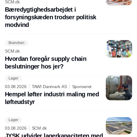
SCM.dk
Bæredygtighedsarbejdet i
forsyningskæden trodser politisk
modvind
Branchen
SCM.dk
Hvordan foregår supply chain
beslutninger hos jer?
Lager
03.08.2026
TAWI Danmark AS
Sponseret
Hempel løfter industri maling med
løfteudstyr
Lager
03.08.2026
SCM.dk
JYSK udvider lagerkapaciteten med