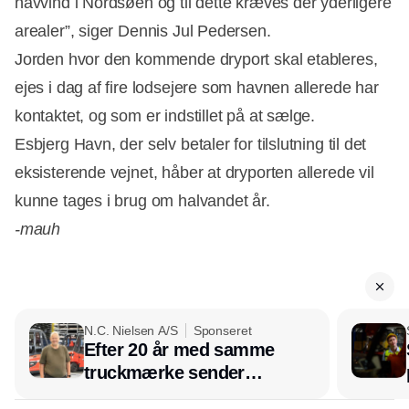
havvind i Nordsøen og til dette kræves der yderligere
arealer”, siger Dennis Jul Pedersen.
Jorden hvor den kommende dryport skal etableres,
ejes i dag af fire lodsejere som havnen allerede har
kontaktet, og som er indstillet på at sælge.
Annonce
Esbjerg Havn, der selv betaler for tilslutning til det
eksisterende vejnet, håber at dryporten allerede vil
kunne tages i brug om halvandet år.
-mauh
N.C. Nielsen A/S
Sponseret
Efter 20 år med samme
truckmærke sender
lagerchef stafetten videre