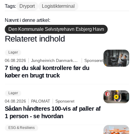
hos INOX
Tags:
Dryport
Logistikterminal
Nævnt i denne artikel:
Den Kommunale Selvstyrehavn Esbjerg Havn
Relateret indhold
Annonce
Lager
06.08.2026
Jungheinrich Danmark
Sponseret
A/S
7 ting du skal kontrollere før du
køber en brugt truck
Lager
04.08.2026
PALOMAT
Sponseret
Sådan håndteres 100-vis af paller af
1 person - se hvordan
ESG & Resiliens