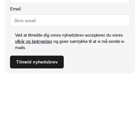
Email
Ved at tilmelde dig vores nyhedsbrev accepterer du vores
vilkår og betingelser
og giver samtykke til at vi må sende e-
mails.
Tilmeld nyhedsbrev
Udgiver
Horisont Gruppen a/s
Strandlodsvej 44
2300 København S