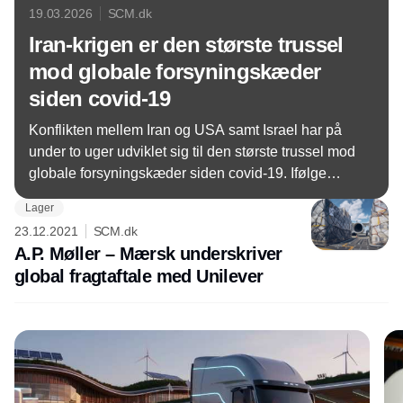
19.03.2026
SCM.dk
Iran-krigen er den største trussel
mod globale forsyningskæder
siden covid-19
Konflikten mellem Iran og USA samt Israel har på
under to uger udviklet sig til den største trussel mod
globale forsyningskæder siden covid-19. Ifølge
Xeneta, MarketWatch og mange andre kilder har
Lager
krigen lammet kritiske transportruter, fået
23.12.2021
SCM.dk
fragtomkostninger til at eksplodere og tvunget
A.P. Møller – Mærsk underskriver
virksomheder til at omdirigere logistikken – med
global fragtaftale med Unilever
milliardregninger til følge.
Annonce