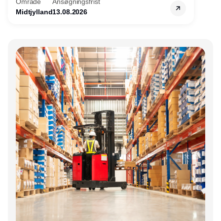
Område
Ansøgningsfrist
Midtjylland
13.08.2026
Annonce