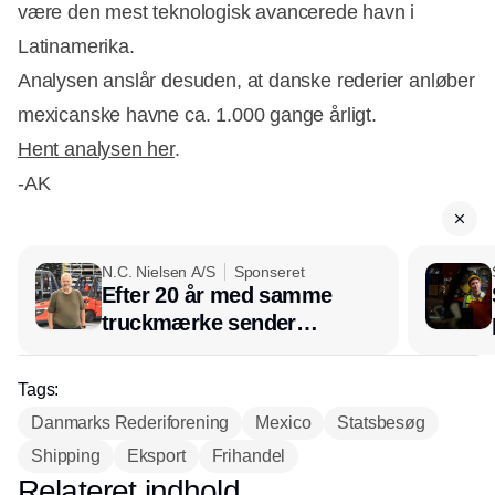
være den mest teknologisk avancerede havn i
Latinamerika.
Analysen anslår desuden, at danske rederier anløber
mexicanske havne ca. 1.000 gange årligt.
Hent analysen her
.
-AK
N.C. Nielsen A/S
Sponseret
Efter 20 år med samme
truckmærke sender
lagerchef stafetten videre
hos INOX
Tags:
Danmarks Rederiforening
Mexico
Statsbesøg
Shipping
Eksport
Frihandel
Relateret indhold
Annonce