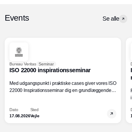
Events
Se alle
Bureau Veritas
Seminar
ISO 22000 inspirationsseminar
Med udgangspunkt i praktiske cases giver vores ISO
22000 Inspirationsseminar dig en grundlæggende
forståelse for fortolkning af ISO 22000 standardens
kravelementer og opbygning samt
Dato
Sted
fødevarestandardens integration med andre
17.08.2026
Vejle
standarder.