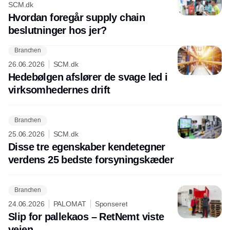
SCM.dk
Hvordan foregår supply chain
beslutninger hos jer?
Branchen
26.06.2026
SCM.dk
Hedebølgen afslører de svage led i
virksomhedernes drift
Branchen
25.06.2026
SCM.dk
Disse tre egenskaber kendetegner
verdens 25 bedste forsyningskæder
Branchen
24.06.2026
PALOMAT
Sponseret
Slip for pallekaos – RetNemt viste
vejen