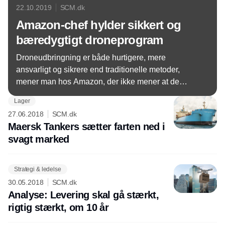
22.10.2019
SCM.dk
Amazon-chef hylder sikkert og
bæredygtigt droneprogram
Droneudbringning er både hurtigere, mere
ansvarligt og sikrere end traditionelle metoder,
mener man hos Amazon, der ikke mener at de
ambitiøse leveringshastigheder vil gå ud over de
Lager
ansatte.
27.06.2018
SCM.dk
Maersk Tankers sætter farten ned i
svagt marked
Strategi & ledelse
30.05.2018
SCM.dk
Analyse: Levering skal gå stærkt,
rigtig stærkt, om 10 år