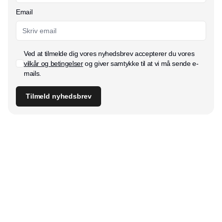
Email
Ved at tilmelde dig vores nyhedsbrev accepterer du vores
vilkår og betingelser
og giver samtykke til at vi må sende e-
mails.
Tilmeld nyhedsbrev
Udgiver
Horisont Gruppen a/s
Strandlodsvej 44
2300 København S