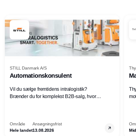
Annonce
STILL Danmark A/S
Thy
Automationskonsulent
Ma
Vil du sælge fremtidens intralogistik?
Thy
Brænder du for komplekst B2B-salg, hvor
mot
teknik, forretning og relationer mødes?
vel
Motiveres du af at designe løsninger – ikke
opg
blot sælge produkter? Vil du arbejde med
Thy
Område
Ansøgningsfrist
Om
AGV/AMR, automation og
hel
Hele landet
13.08.2026
Mid
systemintegration hos nogle af Danmarks