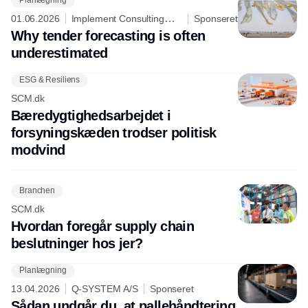
Planlægning
01.06.2026
Implement Consulting
Sponseret
Group
Why tender forecasting is often
underestimated
ESG & Resiliens
SCM.dk
Bæredygtighedsarbejdet i
forsyningskæden trodser politisk
modvind
Branchen
SCM.dk
Hvordan foregår supply chain
beslutninger hos jer?
Planlægning
13.04.2026
Q-SYSTEM A/S
Sponseret
Sådan undgår du, at pallehåndtering