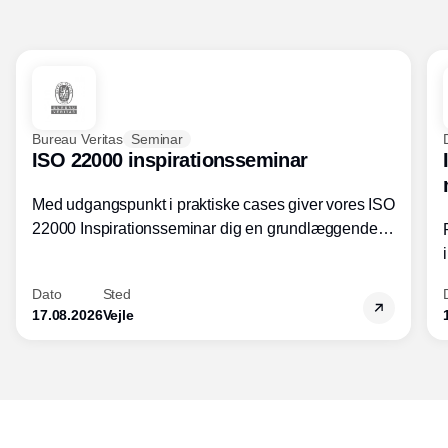
Bureau Veritas
Seminar
ISO 22000 inspirationsseminar
Med udgangspunkt i praktiske cases giver vores ISO
22000 Inspirationsseminar dig en grundlæggende
forståelse for fortolkning af ISO 22000 standardens
kravelementer og opbygning samt
Dato
Sted
fødevarestandardens integration med andre
17.08.2026
Vejle
standarder.