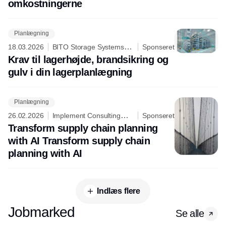
omkostningerne
Planlægning
18.03.2026
BITO Storage Systems
Sponseret
Nordic A/S
Krav til lagerhøjde, brandsikring og
gulv i din lagerplanlægning
Planlægning
26.02.2026
Implement Consulting
Sponseret
Group
Transform supply chain planning
with AI Transform supply chain
planning with AI
Indlæs flere
Jobmarked
Se alle