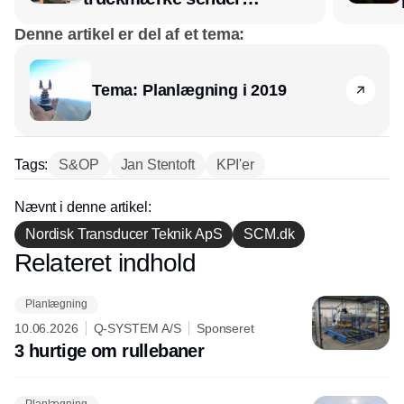
lagerchef stafetten videre
Denne artikel er del af et tema:
hos INOX
Tema: Planlægning i 2019
Tags:
S&OP
Jan Stentoft
KPI'er
Nævnt i denne artikel:
Nordisk Transducer Teknik ApS
SCM.dk
Relateret indhold
Annonce
Planlægning
10.06.2026
Q-SYSTEM A/S
Sponseret
3 hurtige om rullebaner