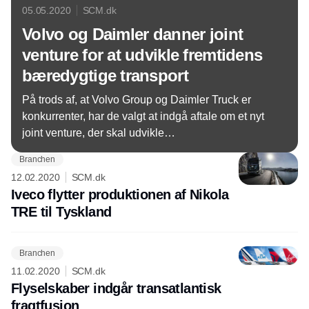
05.05.2020
SCM.dk
Volvo og Daimler danner joint
venture for at udvikle fremtidens
bæredygtige transport
På trods af, at Volvo Group og Daimler Truck er
konkurrenter, har de valgt at indgå aftale om et nyt
joint venture, der skal udvikle
brændselscellesystemer. Samarbejdet skal
Branchen
nedbringe udgifterne til udvikling af teknologien,
12.02.2020
SCM.dk
som er vigtig for ambitionen om et klimaneutralt
Iveco flytter produktionen af Nikola
Europa.
TRE til Tyskland
Branchen
11.02.2020
SCM.dk
Flyselskaber indgår transatlantisk
fragtfusion