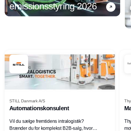
emissionsstyring 2026
Annonce
STILL Danmark A/S
Thy
Automationskonsulent
Ma
Vil du sælge fremtidens intralogistik?
Thy
Brænder du for komplekst B2B-salg, hvor
mot