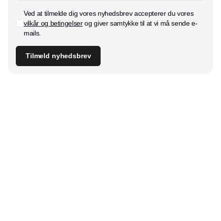
Ved at tilmelde dig vores nyhedsbrev accepterer du vores
vilkår og betingelser
og giver samtykke til at vi må sende e-
mails.
Tilmeld nyhedsbrev
Udgiver
Horisont Gruppen a/s
Strandlodsvej 44
2300 København S
Telefon:
53506060
www.horisontgruppen.dk