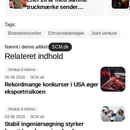
truckmærke sender
lagerchef stafetten videre
hos INOX
Tags:
Brændselsceller
Erhvervskøretøjer
Joint venture
Nævnt i denne artikel:
SCM.dk
Relateret indhold
Annonce
Strategi & ledelse
06.08.2026
SCM.dk
Rekordmange konkurser i USA øger
eksport­risikoen
Strategi & ledelse
03.08.2026
SCM.dk
Stabil ingeniørsøgning styrker