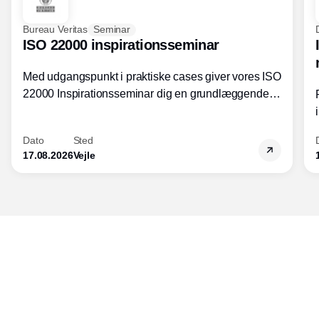
Bureau Veritas
Seminar
ISO 22000 inspirationsseminar
Med udgangspunkt i praktiske cases giver vores ISO
22000 Inspirationsseminar dig en grundlæggende
forståelse for fortolkning af ISO 22000 standardens
kravelementer og opbygning samt
Dato
Sted
fødevarestandardens integration med andre
17.08.2026
Vejle
standarder.
Udgiver