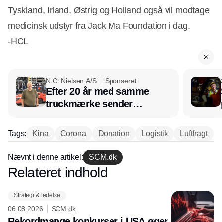
Tyskland, Irland, Østrig og Holland også vil modtage
medicinsk udstyr fra Jack Ma Foundation i dag.
-HCL
N.C. Nielsen A/S
Sponseret
Efter 20 år med samme
truckmærke sender
lagerchef stafetten videre
hos INOX
Tags:
Kina
Corona
Donation
Logistik
Luftfragt
Nævnt i denne artikel:
SCM.dk
Relateret indhold
Annonce
Strategi & ledelse
06.08.2026
SCM.dk
Rekordmange konkurser i USA øger