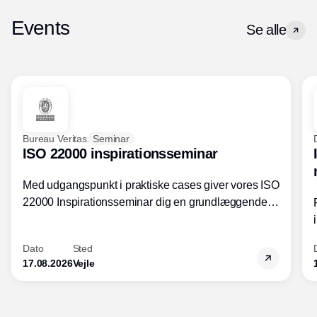
Events
Se alle
Bureau Veritas
Seminar
ISO 22000 inspirationsseminar
Med udgangspunkt i praktiske cases giver vores ISO
22000 Inspirationsseminar dig en grundlæggende
forståelse for fortolkning af ISO 22000 standardens
kravelementer og opbygning samt
Dato
Sted
fødevarestandardens integration med andre
17.08.2026
Vejle
standarder.