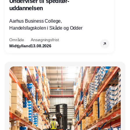
Underviser til speditør-
uddannelsen
Aarhus Business College,
Handelsfagskolen i Skåde og Odder
Område
Ansøgningsfrist
Midtjylland
13.08.2026
Annonce