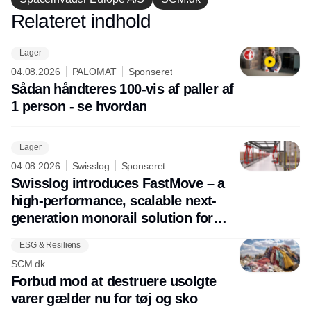
Relateret indhold
Annonce
Lager
04.08.2026
PALOMAT
Sponseret
Sådan håndteres 100-vis af paller af
1 person - se hvordan
Lager
04.08.2026
Swisslog
Sponseret
Swisslog introduces FastMove – a
high-performance, scalable next-
generation monorail solution for
future-ready pallet transport
ESG & Resiliens
SCM.dk
Forbud mod at destruere usolgte
varer gælder nu for tøj og sko