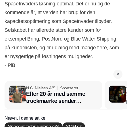
SpaceInvaders løsning optimal. Det er nu og de
kommende år, at verden har brug for den
kapacitetsoptimering som SpaceInvader tilbyder.
Selskabet har allerede store kunder som for
eksempel Bring, PostNord og Blue Water Shipping
på kundelisten, og er i dialog med mange flere, som
er nysgerrige på løsningens muligheder.
- PiB
N.C. Nielsen A/S
Sponseret
Efter 20 år med samme
truckmærke sender
lagerchef stafetten videre
hos INOX
Nævnt i denne artikel:
Spaceinvader Europe A/S
SCM.dk