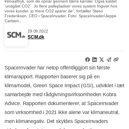
klimaaftryk, som de opnår gennem færre kørsler. Også kaldet
’undgået CO2´. Jo flere pallepladser vores system frigiver hos
vores kunder, jo mere CO2 sparer de”, fortæller Steen
Frederiksen, CEO i SpaceInvader. Foto: SpaceInvader/Jeppe
Carlsen..
29.09.2022
SCM.dk
SpaceInvader har netop offentliggjort sin første
klimarapport. Rapporten baserer sig på en
klimamodel, Green Space Impact (GSI), udviklet i tæt
samarbejde med rådgivningsvirksomheden Kobra
Advice. Rapporten dokumenterer, at SpaceInvader
som virksomhed i 2021 ikke alene var klimaneutral,
men klimanegativ. Det skyldes SpaceInvaders