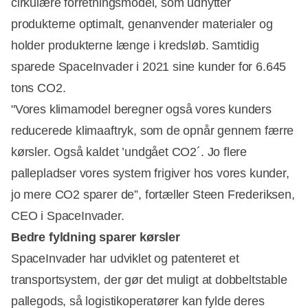
cirkulære forretningsmodel, som udnytter
produkterne optimalt, genanvender materialer og
holder produkterne længe i kredsløb. Samtidig
sparede SpaceInvader i 2021 sine kunder for 6.645
tons CO2.
"Vores klimamodel beregner også vores kunders
reducerede klimaaftryk, som de opnår gennem færre
kørsler. Også kaldet ’undgået CO2´. Jo flere
pallepladser vores system frigiver hos vores kunder,
jo mere CO2 sparer de”, fortæller Steen Frederiksen,
CEO i SpaceInvader.
Bedre fyldning sparer kørsler
SpaceInvader har udviklet og patenteret et
transportsystem, der gør det muligt at dobbeltstable
Annonce
pallegods, så logistikoperatører kan fylde deres