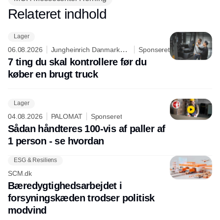
Relateret indhold
Annonce
Lager
06.08.2026
Jungheinrich Danmark
Sponseret
A/S
7 ting du skal kontrollere før du
køber en brugt truck
Lager
04.08.2026
PALOMAT
Sponseret
Sådan håndteres 100-vis af paller af
1 person - se hvordan
ESG & Resiliens
SCM.dk
Bæredygtighedsarbejdet i
forsyningskæden trodser politisk
modvind