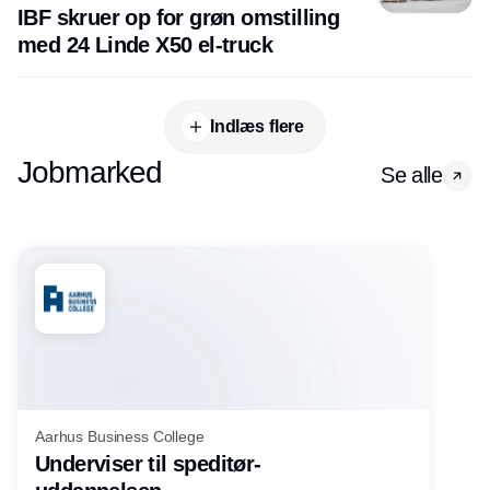
IBF skruer op for grøn omstilling
med 24 Linde X50 el-truck
Indlæs flere
Jobmarked
Se alle
Aarhus Business College
Underviser til speditør-