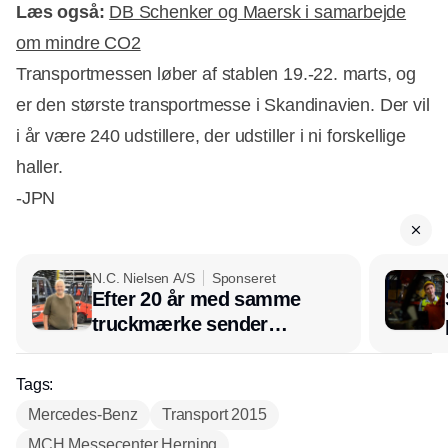
Læs også:
DB Schenker og Maersk i samarbejde
om mindre CO2
Transportmessen løber af stablen 19.-22. marts, og
er den største transportmesse i Skandinavien. Der vil
i år være 240 udstillere, der udstiller i ni forskellige
haller.
-JPN
N.C. Nielsen A/S
Sponseret
Efter 20 år med samme
truckmærke sender
lagerchef stafetten videre
hos INOX
Tags:
Mercedes-Benz
Transport 2015
MCH Messecenter Herning