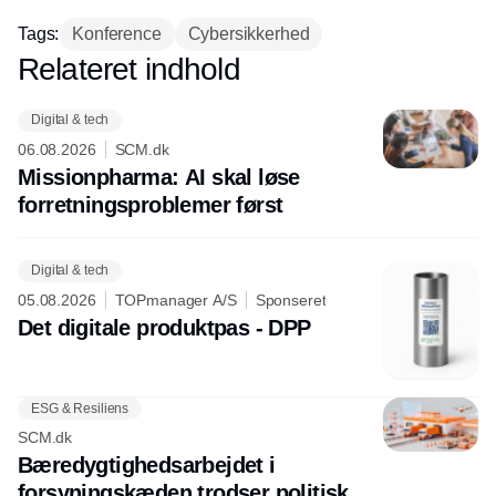
hos INOX
Tags:
Konference
Cybersikkerhed
Relateret indhold
Annonce
Digital & tech
06.08.2026
SCM.dk
Missionpharma: AI skal løse
forretningsproblemer først
Digital & tech
05.08.2026
TOPmanager A/S
Sponseret
Det digitale produktpas - DPP
ESG & Resiliens
SCM.dk
Bæredygtighedsarbejdet i
forsyningskæden trodser politisk