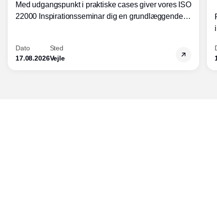
Med udgangspunkt i praktiske cases giver vores ISO
22000 Inspirationsseminar dig en grundlæggende
forståelse for fortolkning af ISO 22000 standardens
kravelementer og opbygning samt
Dato
Sted
fødevarestandardens integration med andre
17.08.2026
Vejle
standarder.
Udgiver
Horisont Gruppen a/s
Strandlodsvej 44
2300 København S
Telefon:
53506060
www.horisontgruppen.dk