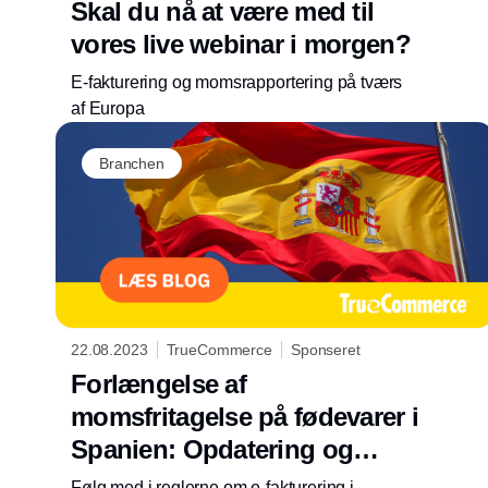
Skal du nå at være med til
vores live webinar i morgen?
E-fakturering og momsrapportering på tværs
af Europa
Branchen
22.08.2023
TrueCommerce
Sponseret
Forlængelse af
momsfritagelse på fødevarer i
Spanien: Opdatering og
datoer
Følg med i reglerne om e-fakturering i