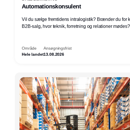
Automationskonsulent
Vil du sælge fremtidens intralogistik? Brænder du for
B2B-salg, hvor teknik, forretning og relationer mødes
du af at designe løsninger – ikke blot sælge produkter
arbejde med AGV/AMR, automation og systemintegrat
nogle af Danmarks mest spændende produktions- og
Område
Ansøgningsfrist
logistikvirksomheder?
Hele landet
13.08.2026