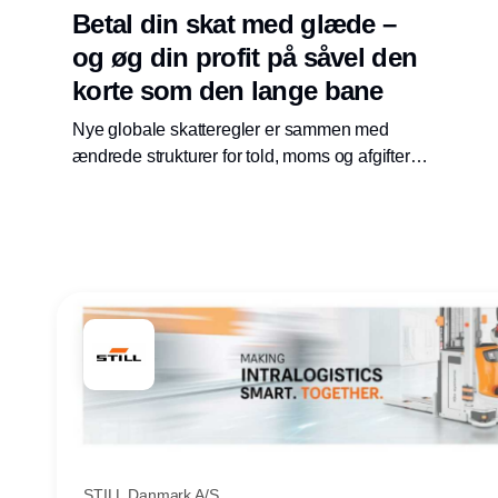
Betal din skat med glæde –
og øg din profit på såvel den
korte som den lange bane
Nye globale skatteregler er sammen med
ændrede strukturer for told, moms og afgifter
med til at skabe helt nye supply chain
strukturer. Det ændrer forretningsmodellen, og
måden vi definerer forretningsprocesser og
ERP systemerne. Læs her, hvad der ændres.
STILL Danmark A/S