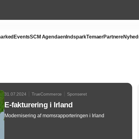
arked
Events
SCM Agendaen
Indspark
Temaer
Partnere
Nyhed
Annonce
31.07.2024
TrueCommerce
Sponseret
E-fakturering i Irland
Modernisering af momsrapporteringen i Irland