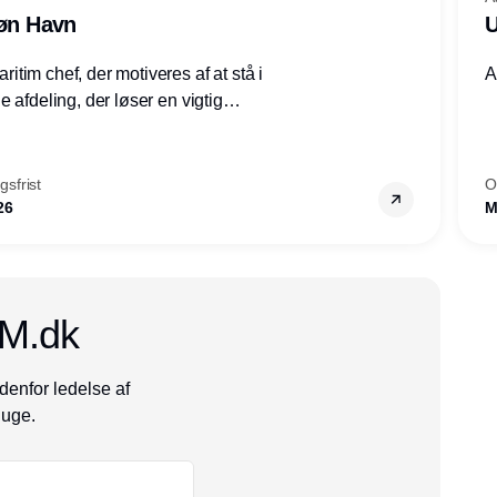
røn Havn
U
tim chef, der motiveres af at stå i
A
 afdeling, der løser en vigtig
mheder, Thyborøn by, Lemvig
vestjylland.
sfrist
O
26
M
CM.dk
denfor ledelse af
 uge.