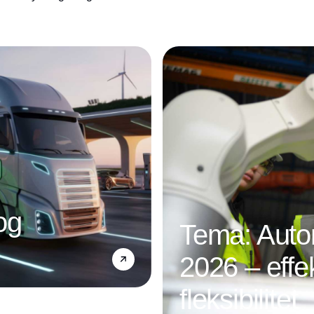
TrueCommerce fokus på de nye krav og
tidsfristerne.
og
Tema: Autom
2026 – effek
fleksibilitet