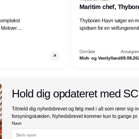
Maritim chef, Thybo
 komplekst
Thyborøn Havn søger en mari
? Motiveres
spidsen for en velfungerende
? Vil du
opgave for havnens virkso
ion hos
Kommune - og for hele Nord
Område
Ansøgning
Midt- og Vestlylland
09.08.20
Annonce
Hold dig opdateret med S
Tilmeld dig nyhedsbrevet og følg med i alt som rører sig in
forsyningskæden, Nyhedsbrevet kommer kun to gange pr.
Navn