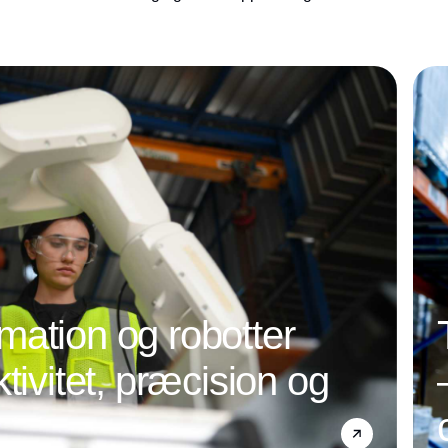
denne e-bog kan du blive klogere på reglerne
i de forskellige østeuropæiske lande.
ation og robotter
tivitet, præcision og