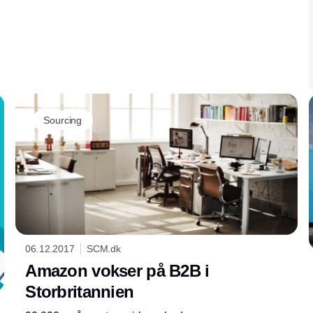
den overvågning og kontrol, som det offentlige
foretager i forbindelse med udvekslingen af
fakturaer mellem virksomheder. Læs mere her,
om din virksomhed er omfattet.
Sourcing
06.12.2017
SCM.dk
Amazon vokser på B2B i
Storbritannien