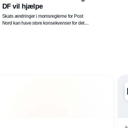
DF vil hjælpe
Skats ændringer i momsreglerne for Post
Nord kan have store konsekvenser for det
danske postvæsen. Nu vil Socialdemokratiet
og Dansk Folkeparti træde til.
A