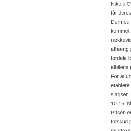
Nikola 
får dere
Dermed er
kommet e
rækkevid
afhængig
fordele 
elbilens 
For at u
etablere
slagsen.
10-15 mi
Prisen e
forskud 
mindre N