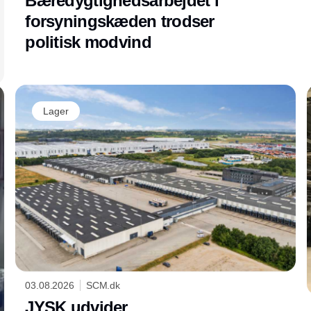
Bæredygtighedsarbejdet i
forsyningskæden trodser
politisk modvind
Lager
03.08.2026
SCM.dk
JYSK udvider