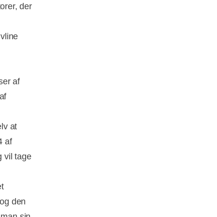
torer, der
vline
ser af
af
lv at
4 af
vil tage
t
 og den
 man sin