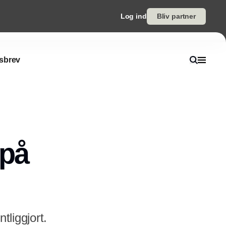
Log ind
Bliv partner
sbrev
 på
tliggjort.