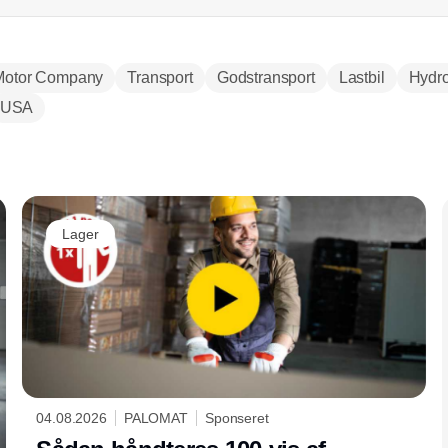
Motor Company
Transport
Godstransport
Lastbil
Hydr
USA
Annonce
Lager
04.08.2026
PALOMAT
Sponseret