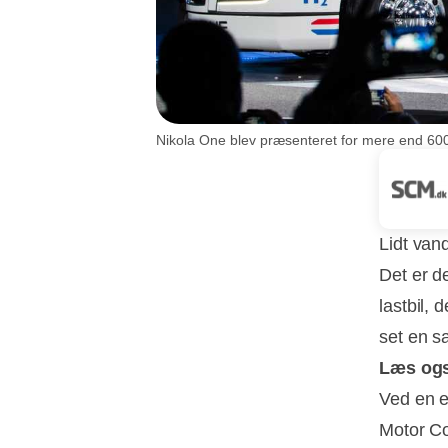
Nikola One blev præsenteret for mere end 60
Lidt van
Det er d
lastbil, 
set en sa
Læs og
Ved en ev
Motor Co