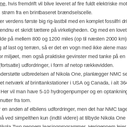
One
, hvis fremdrift vil blive leveret af fire fuldt elektriske mo
Annonce
s strøm fra en brintbaseret brændselscelle.
 verdens første big rig-lastbil med en komplet fossilfri dri
ndnu et skridt tættere på virkeligheden. Og med en lovet
de på mellem 800 og 1200 miles (op til næsten 2000 km)
 af last og terræn, så er det en vogn med ikke alene mas
for miljøet, men også praktiske gevinster med tanke på en 
(fortsatte) udfordringer, i form af netop rækkevidden.
nderstøtte udbredelsen af Nikola One, planlægger NMC se
 et netværk af brinttankstationer i USA og Canada, i alt 36
 Her vil man have 5-10 hydrogenpumper og en optankning 
nutter fra tom.
r en anden af elbilens udfordringer, men det har NMC tage
på ved simpelthen kun (indtil videre) at tilbyde Nikola One
ikola Two gennem leasingprogrammer. Herigennem lejer