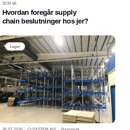
SCM.dk
Hvordan foregår supply
chain beslutninger hos jer?
Lager
26.07.2026
Q-SYSTEM A/S
Sponseret