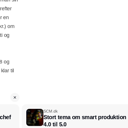
refter
r en
kr.) om
ti og
18 og
lar til
SCM.dk
chef
Stort tema om smart produktion i
4.0 til 5.0