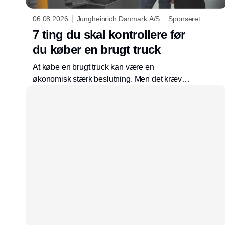
06.08.2026
Jungheinrich Danmark A/S
Sponseret
7 ting du skal kontrollere før
du køber en brugt truck
At købe en brugt truck kan være en
økonomisk stærk beslutning. Men det kræver,
at du ved, hvad du skal kigge efter. En brugt
truck er ikke bare en lavere anskaffelsespris.
Den er også en investering i driftssikkerhed,
arbejdsmiljø, kapacitet og fremtidige
serviceomkostninger. Derfor bør valget ikke
kun baseres på model, pris og leveringstid.
Den tekniske stand, dokumentationen og
truckens faktiske anvendelse er mindst lige så
vigtig.