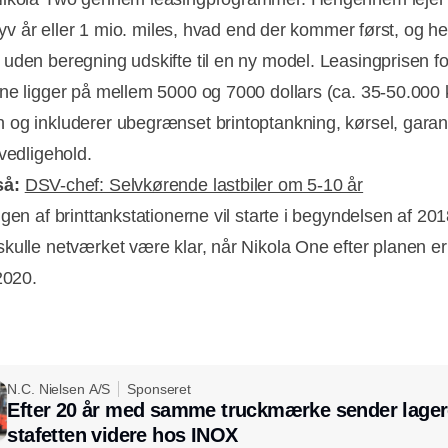
 syv år eller 1 mio. miles, hvad end der kommer først, og he
uden beregning udskifte til en ny model. Leasingprisen fo
ne ligger på mellem 5000 og 7000 dollars (ca. 35-50.000 
og inkluderer ubegrænset brintoptankning, kørsel, garan
 vedligehold.
så:
DSV-chef: Selvkørende lastbiler om 5-10 år
ngen af brinttankstationerne vil starte i begyndelsen af 20
kulle netværket være klar, når Nikola One efter planen er k
2020.
N.C. Nielsen A/S
Sponseret
Efter 20 år med samme truckmærke sender lager
stafetten videre hos INOX