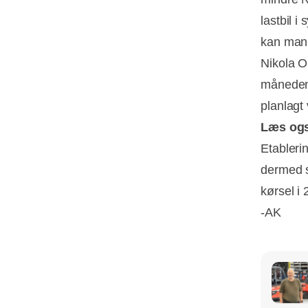
lastbil i
kan man 
Nikola O
måneden 
planlagt
Læs og
Etableri
dermed s
kørsel i 
-AK