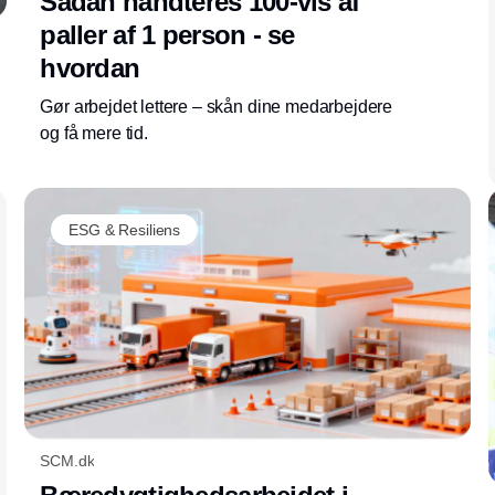
Sådan håndteres 100-vis af
paller af 1 person - se
hvordan
Gør arbejdet lettere – skån dine medarbejdere
og få mere tid.
ESG & Resiliens
SCM.dk