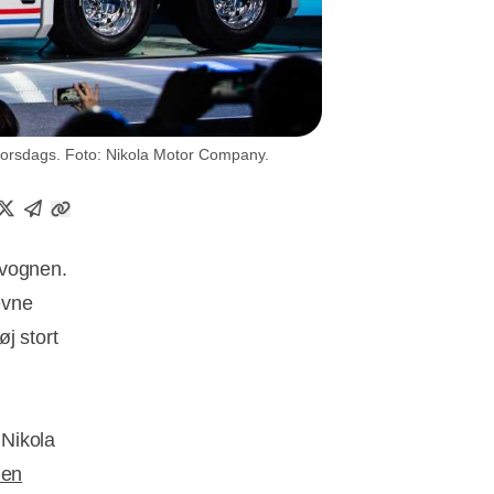
torsdags. Foto: Nikola Motor Company.
 vognen.
evne
øj stort
 Nikola
len