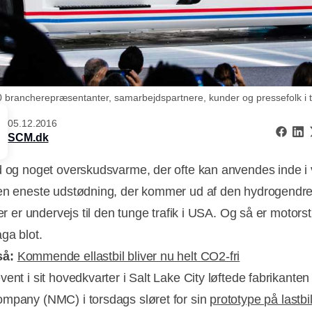
0 brancherepræsentanter, samarbejdspartnere, kunder og pressefolk i 
05.12.2016
SCM.dk
d og noget overskudsvarme, der ofte kan anvendes inde i
en eneste udstødning, der kommer ud af den hydrogendr
der er undervejs til den tunge trafik i USA. Og så er motorst
ga blot.
så:
Kommende ellastbil bliver nu helt CO2-fri
ent i sit hovedkvarter i Salt Lake City løftede fabrikanten
mpany (NMC) i torsdags sløret for sin
prototype på lastbi