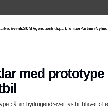
arked
Events
SCM Agendaen
Indspark
Temaer
Partnere
Nyhed
Annonce
klar med prototype
tbil
ype på en hydrogendrevet lastbil blevet offen