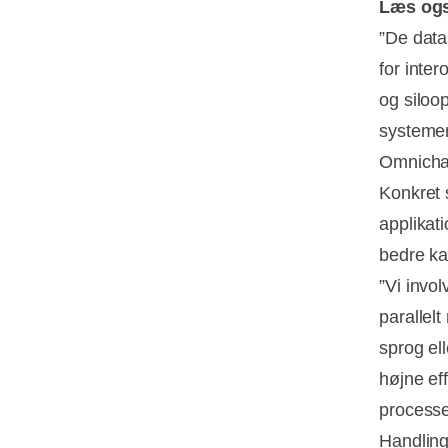
Læs og
”De data
for inter
og siloo
systemer 
Omnichai
Konkret 
applikat
bedre ka
”Vi invo
parallel
sprog el
højne ef
processer
Handling