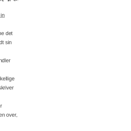
 in
me det
t sin
dler
kellige
kriver
r
en over,