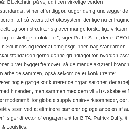
så:
Blockchain på vej ud i den virkelige verden
standarder, vi her offentliggør, udgør den grundlæggend
operabilitet på tværs af et økosystem, der lige nu er fragm
pdelt, og som strækker sig over mange forskellige virksom
og forskellige protokoller”, siger Pratik Soni, der er CEO 
n Solutions og leder af arbejdsgruppen bag standarden.
skal standarden gerne danne grundlaget for, hvordan ass
ioner bliver bygget fremover, så de mange aktører i branc
n arbejde sammen, også selvom de er konkurrenter.
lverer nogle gange konkurrerende organisationer, der arbe
t med hinanden, men sammen med dem vil BiTA skabe et 
ler modersmål for globale supply chain-virksomheder, der 
fektiviteten ved at eliminere barrierer og øge andelen af 
”, siger director of engagement for BiTA, Patrick Duffy, til
 & Logistics.