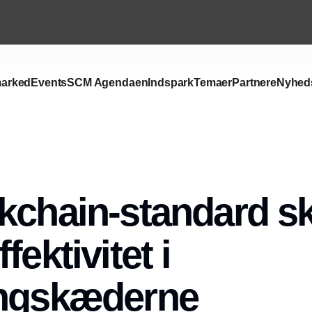
arked
Events
SCM Agendaen
Indspark
Temaer
Partnere
Nyhed
Annonce
kchain-standard sk
fektivitet i
ingskæderne