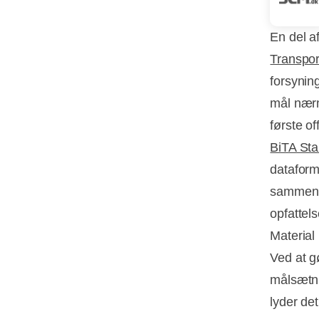
En del a
Transpor
forsynin
mål nærm
første of
BiTA Sta
dataform
sammenhæ
opfattel
Material
Ved at g
målsætni
lyder det