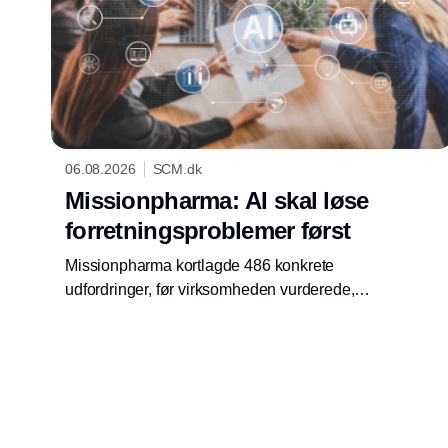
06.08.2026
SCM.dk
Missionpharma: AI skal løse
forretningsproblemer først
Missionpharma kortlagde 486 konkrete
udfordringer, før virksomheden vurderede,
hvor kunstig intelligens kunne skabe værdi.
Tilgangen skal understøtte vækst uden
tilsvarende flere medarbejdere.