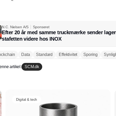
N.C. Nielsen A/S
Sponseret
Efter 20 år med samme truckmærke sender lager
stafetten videre hos INOX
ockchain
Data
Standard
Effektivitet
Sporing
Synli
enne artikel:
SCM.dk
Annonce
Digital & tech