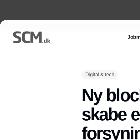
Jobm
Digital & tech
Ny bloc
skabe ef
forsyn