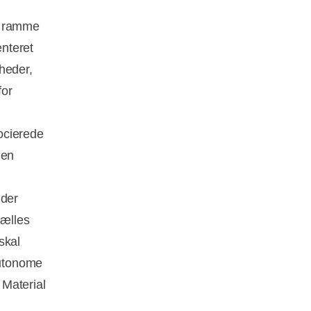
e ramme
enteret
heder,
for
ocierede
hen
jder
fælles
skal
autonome
 Material