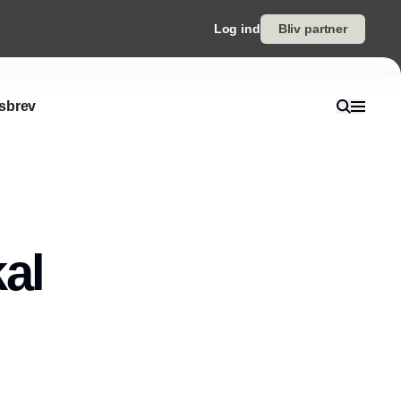
Log ind
Bliv partner
sbrev
al