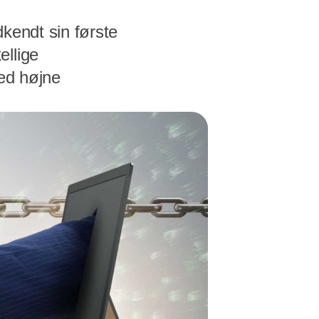
kendt sin første
ellige
med højne