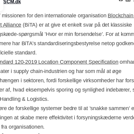
SCM.dk
f missionen for den internationale organisation
Blockchain
t Alliance
(BiTA) er at give et enkelt svar på det klassiske
gskæde-spørgsmål ’Hvor er min forsendelse’. For at kom
ere har BiTA’s standardiseringsbestyrelse netop godkend
ficielle standard.
ndard 120-2019 Location Component Specification
omhan
ater i supply chain-industrien og har som mål at øge
ngen i sektoren, fordi forskellige virksomheder har fors
ser af, hvad eksempelvis sporing og synlighed indebærer, s
 Handling & Logistics.
øre de forskellige systemer bedre til at ’snakke sammen’ e
ngen at skabe mere effektivitet i forsyningskæderne verd
 fra organisationen.
Annonce