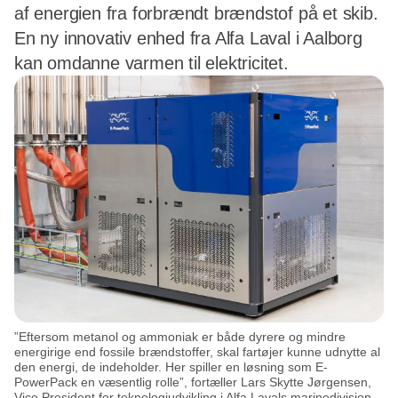
af energien fra forbrændt brændstof på et skib.
En ny innovativ enhed fra Alfa Laval i Aalborg
kan omdanne varmen til elektricitet.
”Eftersom metanol og ammoniak er både dyrere og mindre
energirige end fossile brændstoffer, skal fartøjer kunne udnytte al
den energi, de indeholder. Her spiller en løsning som E-
PowerPack en væsentlig rolle”, fortæller Lars Skytte Jørgensen,
Vice President for teknologiudvikling i Alfa Lavals marinedivision.