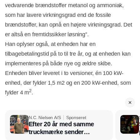
vedvarende brændstoffer metanol og ammoniak,
som har lavere virkningsgrad end de fossile
brændstoffer, kan opnå en højere virkningsgrad. Det
er altså en fremtidssikker løsning”.
Han oplyser også, at enheden har en
tilbagebetalingstid på to til tre år, og at enheden kan
implementeres på både nye og ældre skibe.
Enheden bliver leveret i to versioner, én 100 kW-
enhed, der fylder 1,5 m2 og en 200 kW-enhed, som
2
fylder 4 m
.
N.C. Nielsen A/S
Sponseret
Efter 20 år med samme
truckmærke sender
lagerchef stafetten videre