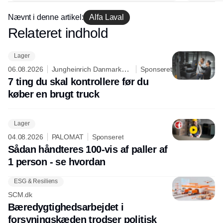
hos INOX
Nævnt i denne artikel:
Alfa Laval
Relateret indhold
Annonce
Lager
06.08.2026
Jungheinrich Danmark
Sponseret
A/S
7 ting du skal kontrollere før du
køber en brugt truck
Lager
04.08.2026
PALOMAT
Sponseret
Sådan håndteres 100-vis af paller af
1 person - se hvordan
ESG & Resiliens
SCM.dk
Bæredygtighedsarbejdet i
forsyningskæden trodser politisk