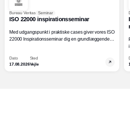
Bureau Veritas
Seminar
ISO 22000 inspirationsseminar
Med udgangspunkt i praktiske cases giver vores ISO
22000 Inspirationsseminar dig en grundlæggende
forståelse for fortolkning af ISO 22000 standardens
kravelementer og opbygning samt
Dato
Sted
fødevarestandardens integration med andre
17.08.2026
Vejle
standarder.
Udgiver