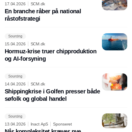
17.04.2026
SCM.dk
En branche råber på national
råstofstrategi
Sourcing
15.04.2026
SCM.dk
Hormuz-krise truer chipproduktion
og AI-forsyning
Sourcing
14.04.2026
SCM.dk
Shippingkrise i Golfen presser både
søfolk og global handel
Sourcing
13.04.2026
Inact ApS
Sponseret
Når kompleksitet kræver nye