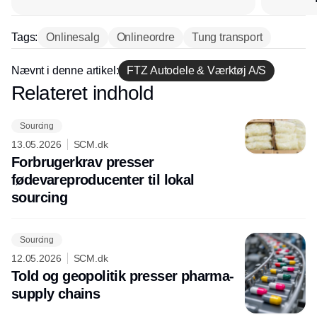
lagerchef stafetten videre
hos INOX
Tags:
Onlinesalg
Onlineordre
Tung transport
Nævnt i denne artikel:
FTZ Autodele & Værktøj A/S
Relateret indhold
Annonce
Sourcing
13.05.2026
SCM.dk
Forbrugerkrav presser
fødevareproducenter til lokal
sourcing
Sourcing
12.05.2026
SCM.dk
Told og geopolitik presser pharma-
supply chains