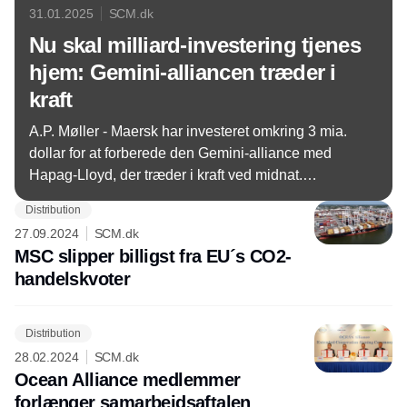
31.01.2025
SCM.dk
Nu skal milliard-investering tjenes
hjem: Gemini-alliancen træder i
kraft
A.P. Møller - Maersk har investeret omkring 3 mia.
dollar for at forberede den Gemini-alliance med
Hapag-Lloyd, der træder i kraft ved midnat.
Alliancens hovedmål er at øge rettidigheden
Distribution
markant.
27.09.2024
SCM.dk
MSC slipper billigst fra EU´s CO2-
handelskvoter
Distribution
28.02.2024
SCM.dk
Ocean Alliance medlemmer
forlænger samarbejdsaftalen