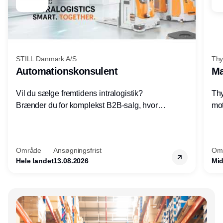
STILL Danmark A/S
Thy
Automationskonsulent
Ma
Vil du sælge fremtidens intralogistik?
Thy
Brænder du for komplekst B2B-salg, hvor
mot
teknik, forretning og relationer mødes?
vel
Motiveres du af at designe løsninger – ikke
opg
blot sælge produkter? Vil du arbejde med
Thy
Område
Ansøgningsfrist
Om
AGV/AMR, automation og
hel
Hele landet
13.08.2026
Mid
systemintegration hos nogle af Danmarks
mest spændende produktions- og
logistikvirksomheder?
Annonce