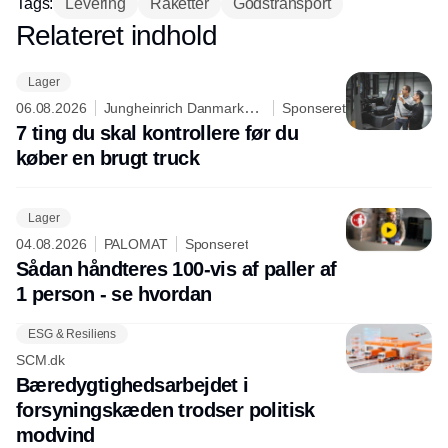
Tags:
Levering
Raketter
Godstransport
Relateret indhold
Annonce
Lager
06.08.2026
Jungheinrich Danmark
Sponseret
A/S
7 ting du skal kontrollere før du
køber en brugt truck
Lager
04.08.2026
PALOMAT
Sponseret
Sådan håndteres 100-vis af paller af
1 person - se hvordan
ESG & Resiliens
SCM.dk
Bæredygtighedsarbejdet i
forsyningskæden trodser politisk
modvind