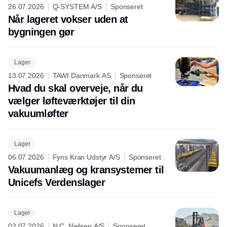
26.07.2026
Q-SYSTEM A/S
Sponseret
Når lageret vokser uden at
bygningen gør
Lager
13.07.2026
TAWI Danmark AS
Sponseret
Hvad du skal overveje, når du
vælger løfteværktøjer til din
vakuumløfter
Lager
06.07.2026
Fyns Kran Udstyr A/S
Sponseret
Vakuumanlæg og kransystemer til
Unicefs Verdenslager
Lager
02.07.2026
N.C. Nielsen A/S
Sponseret