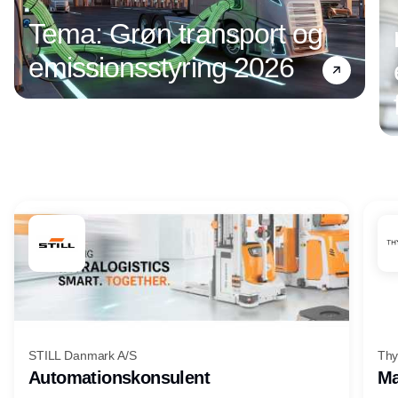
Tema: Grøn transport og
emissionsstyring 2026
Annonce
STILL Danmark A/S
Thy
Automationskonsulent
Ma