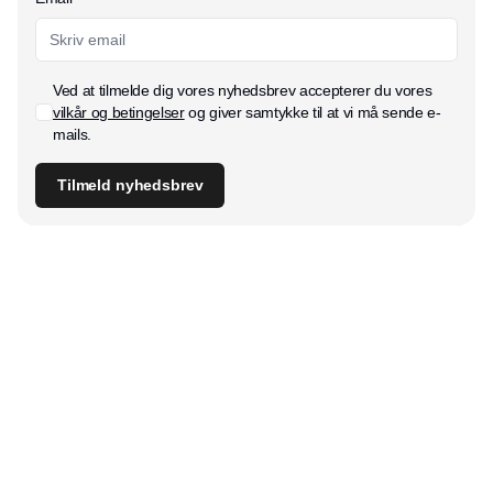
Ved at tilmelde dig vores nyhedsbrev accepterer du vores
vilkår og betingelser
og giver samtykke til at vi må sende e-
mails.
Tilmeld nyhedsbrev
Udgiver
Horisont Gruppen a/s
Strandlodsvej 44
2300 København S
Telefon:
53506060
www.horisontgruppen.dk