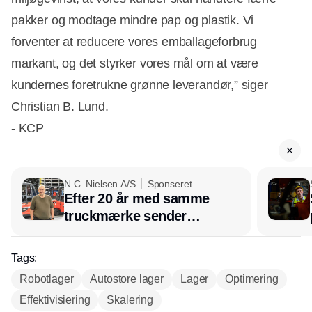
pakker og modtage mindre pap og plastik. Vi
forventer at reducere vores emballageforbrug
markant, og det styrker vores mål om at være
kundernes foretrukne grønne leverandør,” siger
Christian B. Lund.
- KCP
N.C. Nielsen A/S
Sponseret
Efter 20 år med samme
truckmærke sender
lagerchef stafetten videre
hos INOX
Tags:
Robotlager
Autostore lager
Lager
Optimering
Effektivisiering
Skalering