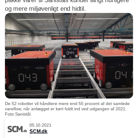
pakke varer til Saniståls kunder langt hurtigere
og mere miljøvenligt end hidtil.
De 52 robotter vil håndtere mere end 55 procent af det samlede
vareflow, når anlægget er kørt fuldt ind ved udgangen af 2021.
Foto Sanistål.
05.10.2021
SCM.dk