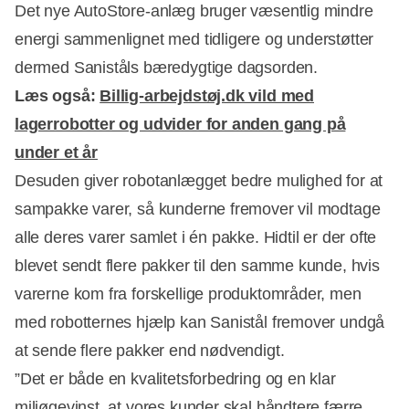
Det nye AutoStore-anlæg bruger væsentlig mindre
energi sammenlignet med tidligere og understøtter
dermed Saniståls bæredygtige dagsorden.
Læs også:
Billig-arbejdstøj.dk vild med
lagerrobotter og udvider for anden gang på
under et år
Desuden giver robotanlægget bedre mulighed for at
sampakke varer, så kunderne fremover vil modtage
alle deres varer samlet i én pakke. Hidtil er der ofte
blevet sendt flere pakker til den samme kunde, hvis
varerne kom fra forskellige produktområder, men
med robotternes hjælp kan Sanistål fremover undgå
at sende flere pakker end nødvendigt.
”Det er både en kvalitetsforbedring og en klar
miljøgevinst, at vores kunder skal håndtere færre