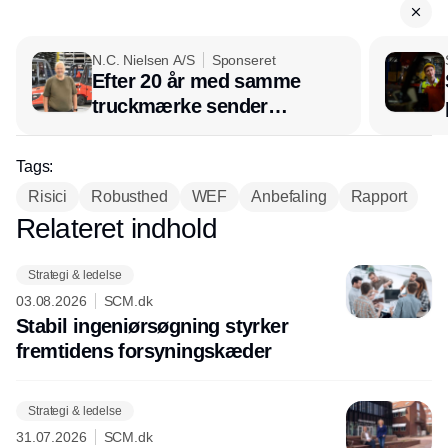
N.C. Nielsen A/S
Sponseret
Efter 20 år med samme
truckmærke sender
lagerchef stafetten videre
hos INOX
Tags:
Risici
Robusthed
WEF
Anbefaling
Rapport
Relateret indhold
Annonce
Strategi & ledelse
03.08.2026
SCM.dk
Stabil ingeniørsøgning styrker
fremtidens forsyningskæder
Strategi & ledelse
31.07.2026
SCM.dk