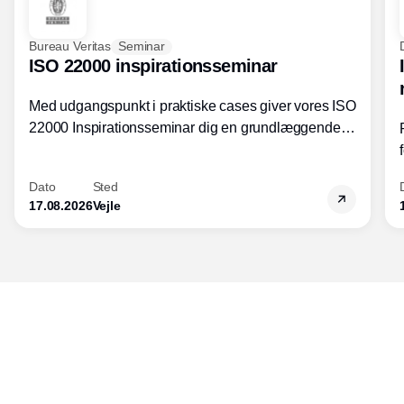
Bureau Veritas
Seminar
ISO 22000 inspirationsseminar
Med udgangspunkt i praktiske cases giver vores ISO
22000 Inspirationsseminar dig en grundlæggende
forståelse for fortolkning af ISO 22000 standardens
kravelementer og opbygning samt
Dato
Sted
fødevarestandardens integration med andre
17.08.2026
Vejle
standarder.
Udgiver