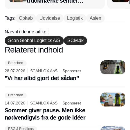
truckmærke sender
lagerchef stafetten videre
hos INOX
Tags:
Opkøb
Udvidelse
Logistik
Asien
Nævnt i denne artikel:
Scan Global Logistics A/S
SCM.dk
Relateret indhold
Annonce
Branchen
28.07.2026
SCANLOX ApS
Sponseret
”Vi har altid gjort det sådan”
Branchen
14.07.2026
SCANLOX ApS
Sponseret
Sommer giver pause. Men ikke
nødvendigvis fra de gode idéer
ESG & Resiliens