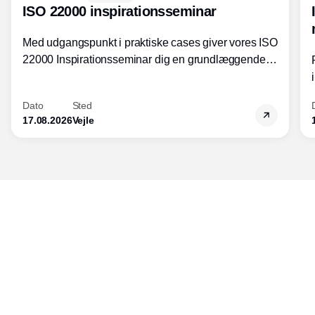
ISO 22000 inspirationsseminar
Med udgangspunkt i praktiske cases giver vores ISO
22000 Inspirationsseminar dig en grundlæggende
forståelse for fortolkning af ISO 22000 standardens
kravelementer og opbygning samt
Dato
Sted
fødevarestandardens integration med andre
17.08.2026
Vejle
standarder.
Udgiver
Horisont Gruppen a/s
Strandlodsvej 44