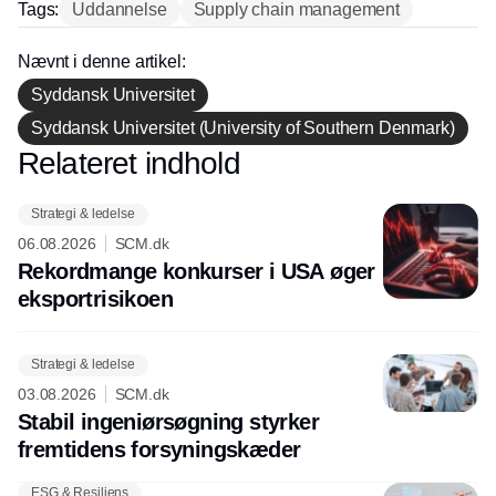
Tags:
Uddannelse
Supply chain management
Nævnt i denne artikel:
Syddansk Universitet
Syddansk Universitet (University of Southern Denmark)
Relateret indhold
Annonce
Strategi & ledelse
06.08.2026
SCM.dk
Rekordmange konkurser i USA øger
eksport­risikoen
Strategi & ledelse
03.08.2026
SCM.dk
Stabil ingeniørsøgning styrker
fremtidens forsyningskæder
ESG & Resiliens