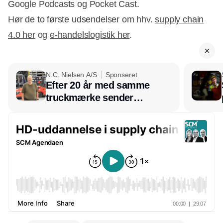
Google Podcasts og Pocket Cast.
Hør de to første udsendelser om hhv.
supply chain
4.0 her
og
e-handelslogistik her
.
N.C. Nielsen A/S
Sponseret
Efter 20 år med samme
truckmærke sender
lagerchef stafetten videre
hos INOX