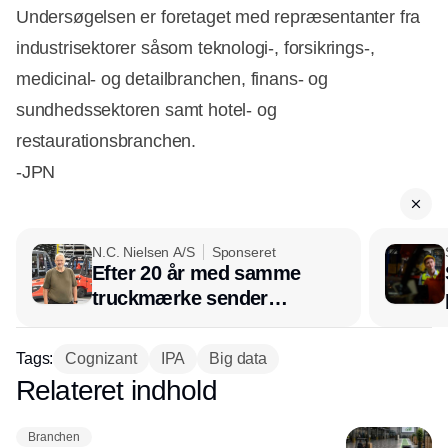
Undersøgelsen er foretaget med repræsentanter fra
industrisektorer såsom teknologi-, forsikrings-,
medicinal- og detailbranchen, finans- og
sundhedssektoren samt hotel- og
restaurationsbranchen.
-JPN
N.C. Nielsen A/S
Sponseret
Efter 20 år med samme
truckmærke sender
lagerchef stafetten videre
hos INOX
Tags:
Cognizant
IPA
Big data
Relateret indhold
Annonce
Branchen