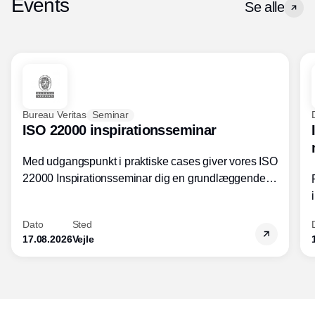
Events
Se alle
Bureau Veritas
Seminar
ISO 22000 inspirationsseminar
Med udgangspunkt i praktiske cases giver vores ISO
22000 Inspirationsseminar dig en grundlæggende
forståelse for fortolkning af ISO 22000 standardens
kravelementer og opbygning samt
Dato
Sted
fødevarestandardens integration med andre
17.08.2026
Vejle
standarder.