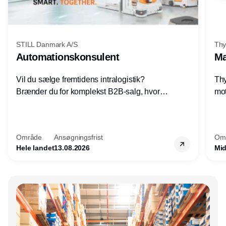
STILL Danmark A/S
Thy
Automationskonsulent
Ma
Vil du sælge fremtidens intralogistik?
Thy
Brænder du for komplekst B2B-salg, hvor
mot
teknik, forretning og relationer mødes?
vel
Motiveres du af at designe løsninger – ikke
opg
blot sælge produkter? Vil du arbejde med
Thy
Område
Ansøgningsfrist
Om
AGV/AMR, automation og
hel
Hele landet
13.08.2026
Mid
systemintegration hos nogle af Danmarks
mest spændende produktions- og
logistikvirksomheder?
Annonce