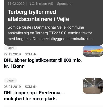
11.02.2020
N.C. Nielsen A/S
Sponseret
Terberg tryller med
affaldscontainere i Vejle
Som de første i Danmark har Vejle Kommune
anskaffet sig en Terberg TT223 CC terminaltraktor
med kroghejs. Den specialbyggede terminaltraktor
fra N.C. Nielsen er i sving alle ugens dage fra
Lager
morgen til aften og sikrer den interne transport af
22.11.2019
SCM.dk
affaldscontainere på den travle genbrugsplads,
DHL åbner logistikcenter til 900 mio.
hvor skraldebiler, borgere og virksomheder
kr. i Bonn
afleverer affald til sortering og genbrug.
Lager
03.04.2019
SCM.dk
DHL topper op i Fredericia –
mulighed for mere plads