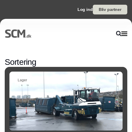
Log ind
Bliv partner
Annonce
Sortering
Lager