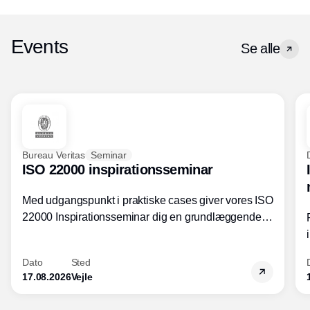
Events
Se alle
Bureau Veritas
Seminar
ISO 22000 inspirationsseminar
Med udgangspunkt i praktiske cases giver vores ISO
22000 Inspirationsseminar dig en grundlæggende
forståelse for fortolkning af ISO 22000 standardens
kravelementer og opbygning samt
Dato
Sted
fødevarestandardens integration med andre
17.08.2026
Vejle
standarder.