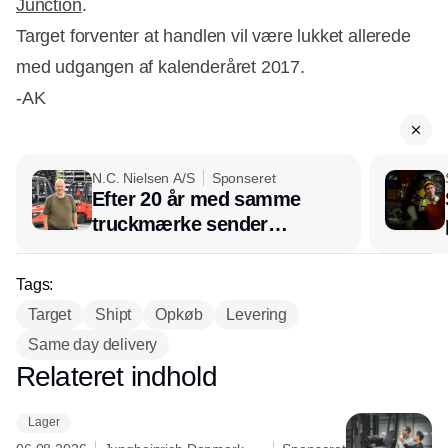
Junction
.
Target forventer at handlen vil være lukket allerede
med udgangen af kalenderåret 2017.
-AK
N.C. Nielsen A/S
Sponseret
Efter 20 år med samme
truckmærke sender
lagerchef stafetten videre
hos INOX
Tags:
Target
Shipt
Opkøb
Levering
Same day delivery
Relateret indhold
Annonce
Lager