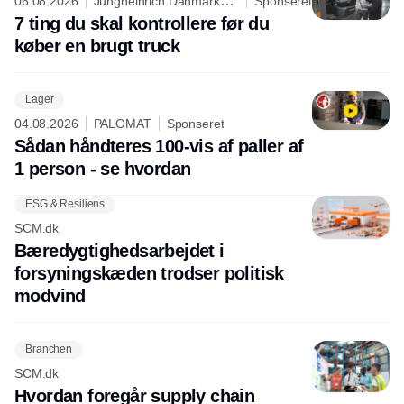
06.08.2026
Jungheinrich Danmark
Sponseret
A/S
7 ting du skal kontrollere før du
køber en brugt truck
Lager
04.08.2026
PALOMAT
Sponseret
Sådan håndteres 100-vis af paller af
1 person - se hvordan
ESG & Resiliens
SCM.dk
Bæredygtighedsarbejdet i
forsyningskæden trodser politisk
modvind
Branchen
SCM.dk
Hvordan foregår supply chain