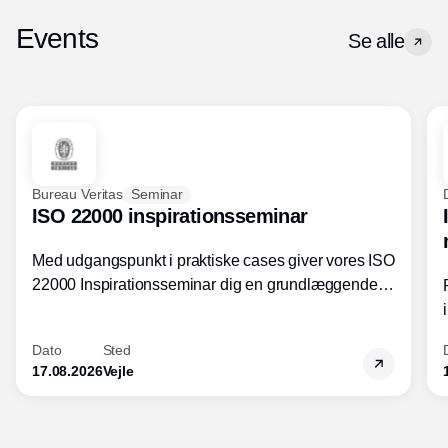
Events
Se alle
Bureau Veritas
Seminar
ISO 22000 inspirationsseminar
Med udgangspunkt i praktiske cases giver vores ISO
22000 Inspirationsseminar dig en grundlæggende
forståelse for fortolkning af ISO 22000 standardens
kravelementer og opbygning samt
Dato
Sted
fødevarestandardens integration med andre
17.08.2026
Vejle
standarder.