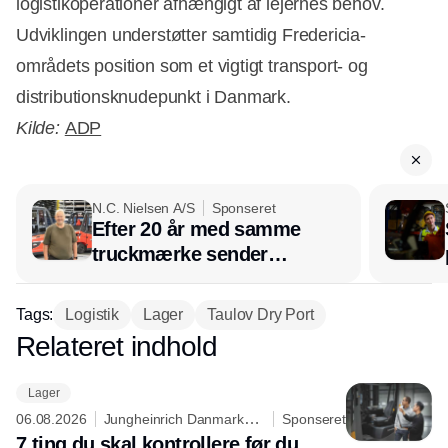
logistikoperationer afhængigt af lejernes behov.
Udviklingen understøtter samtidig Fredericia-
områdets position som et vigtigt transport- og
distributionsknudepunkt i Danmark.
Kilde:
ADP
N.C. Nielsen A/S
Sponseret
Efter 20 år med samme
truckmærke sender
lagerchef stafetten videre
hos INOX
Tags:
Logistik
Lager
Taulov Dry Port
Relateret indhold
Annonce
Lager
06.08.2026
Jungheinrich Danmark
Sponseret
A/S
7 ting du skal kontrollere før du