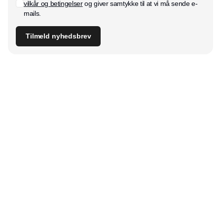
vilkår og betingelser
og giver samtykke til at vi må sende e-
mails.
Tilmeld nyhedsbrev
Udgiver
Horisont Gruppen a/s
Strandlodsvej 44
2300 København S
Telefon:
53506060
www.horisontgruppen.dk
Indhold
Digital & tech
Produktion
Jobmarked