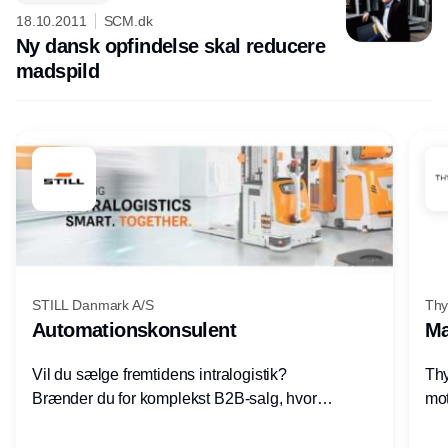
Annonce
18.10.2011
SCM.dk
Ny dansk opfindelse skal reducere
madspild
STILL Danmark A/S
Thy
Automationskonsulent
Ma
Vil du sælge fremtidens intralogistik?
Thy
Brænder du for komplekst B2B-salg, hvor
mot
teknik, forretning og relationer mødes?
vel
Motiveres du af at designe løsninger – ikke
opg