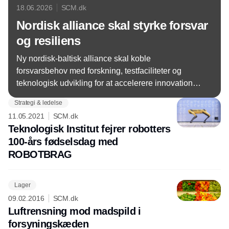
18.06.2026
SCM.dk
Nordisk alliance skal styrke forsvar
og resiliens
Ny nordisk-baltisk alliance skal koble
forsvarsbehov med forskning, testfaciliteter og
teknologisk udvikling for at accelerere innovation,
forsyningssikkerhed og robusthed i Europa.
Strategi & ledelse
11.05.2021
SCM.dk
Teknologisk Institut fejrer robotters
100-års fødselsdag med
ROBOTBRAG
Lager
09.02.2016
SCM.dk
Luftrensning mod madspild i
forsyningskæden