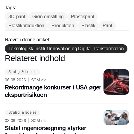
hos INOX
Tags:
3D-print
Grøn omstilling
Plastikprint
Plastikproduktion
Produktion
Plastik
Print
Nævnt i denne artikel:
Teknologisk Institut Innovation og Digital Transformation
Relateret indhold
Annonce
Strategi & ledelse
06.08.2026
SCM.dk
Rekordmange konkurser i USA øger
eksport­risikoen
Strategi & ledelse
03.08.2026
SCM.dk
Stabil ingeniørsøgning styrker