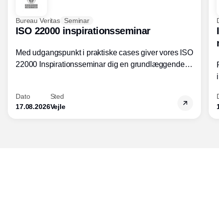
Bureau Veritas
Seminar
ISO 22000 inspirationsseminar
Med udgangspunkt i praktiske cases giver vores ISO
22000 Inspirationsseminar dig en grundlæggende
forståelse for fortolkning af ISO 22000 standardens
kravelementer og opbygning samt
Dato
Sted
fødevarestandardens integration med andre
17.08.2026
Vejle
standarder.
Udgiver